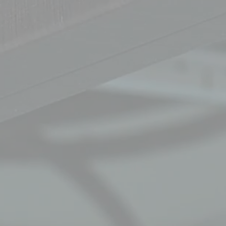
nce by providing promotions with strai
fonctionnalités interactives et une gest
ce fluide en téléchargeant l'
Olympe Cas
o anmelden
, um frühzeitig von den VIP-V
ent Réel
propose une expérience de jeu
idité de ses paiements en cryptomonnai
 ti consiglio di provare
Nine Casino acc
ij de
Lalabet Casino bonussen
.