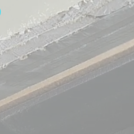
ots Casino
von attraktiven Bonusangebo
r la flexibilité de ses offres de bienve
rse promoties en exclusieve extra's, zij
ovide incredible value through transpa
ng features on the go, you can easily 
ing experience with reliable withdrawa
 peuvent découvrir les avantages d'un c
lay your winnings, you can access
Ripp
 transparent gaming features, you can 