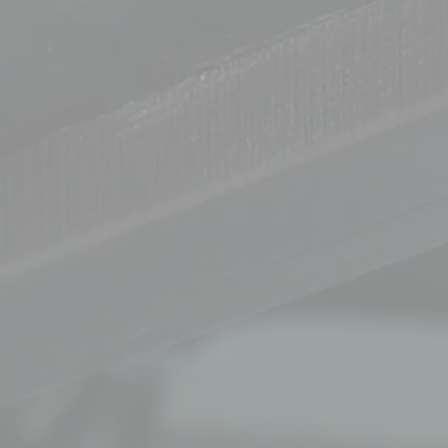
sino login
offers a transparent experie
asino
se distingue par l'intégration de 
casino en ligne, profitez d'une expérien
App für den Shake Bonus und
Nv5 Casin
jeux et ses jackpots,
Lucky8 Casino Arg
armi les plateformes de jeux par la rap
ta tra slot originali e pagamenti veloci,
n exclusieve extraatjes kun je terecht b