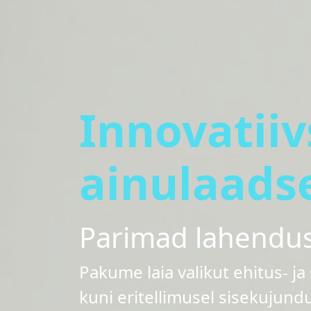
Innovatii
ainulaadse
Parimad lahendu
Pakume laia valikut ehitus- j
kuni eritellimusel sisekujund