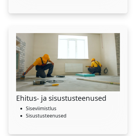
Ehitus- ja sisustusteenused
Siseviimistlus
Sisustusteenused