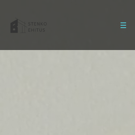
☰
T
e
e
n
u
s
e
d
U
u
d
i