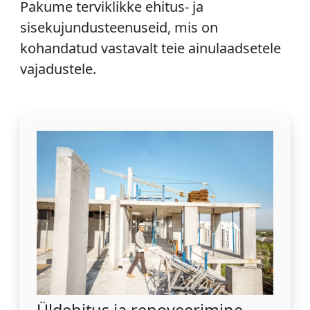
Pakume terviklikke ehitus- ja
sisekujundusteenuseid, mis on
kohandatud vastavalt teie ainulaadsetele
vajadustele.
Üldehitus ja renoveerimine