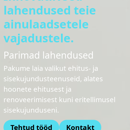
lahendused teie
ainulaadsetele
vajadustele.
Parimad lahendused
Pakume laia valikut ehitus- ja
sisekujundusteenuseid, alates
hoonete ehitusest ja
renoveerimisest kuni eritellimusel
sisekujunduseni.
Spieler profitieren im
Viggoslots Casin
Tehtud tööd
Kontakt