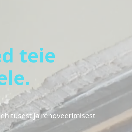
d teie
ele.
 ehitusest ja renoveerimisest