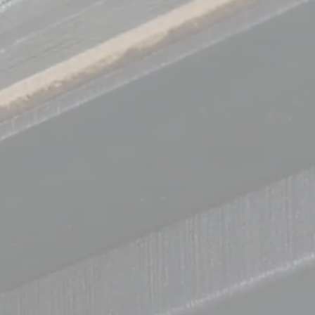
ten sowie einem regelmäßigen Cashbac
nue et ses modes de jeu gratuits via
Tort
n de
Spin Panda Casino bonussen
de idea
rent terms and a massive selection of g
access everything through the
Royal Reel
ls and instant deposits by downloading
asino en ligne réputé avec des options
er Casino bonuses
to enjoy rapid payout
head straight to your
Casino Kingdom l