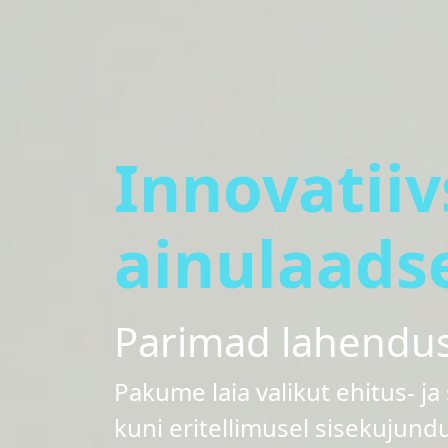
Innovatii
ainulaadse
Parimad lahendu
Pakume laia valikut ehitus- j
kuni eritellimusel sisekujund