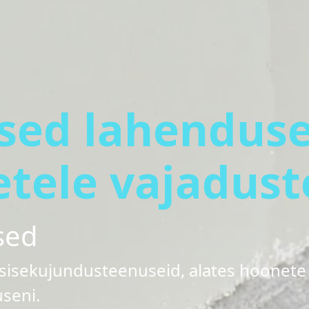
vsed lahenduse
tele vajadust
sed
a sisekujundusteenuseid, alates hoonete
useni.