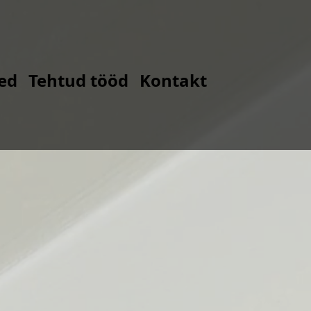
ed
Tehtud tööd
Kontakt