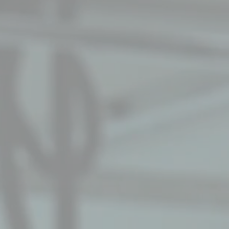
ds out by offering an extensive gaming 
elauswahl bietet
Kinbet Casino
durch in
odds can access various fair pokies and
 profitez des avantages réguliers et du
elezione di slot e promozioni esclusive, 
ser kun je de uitgebreide selectie aan 
ystal Roll Casino
genieten van diverse p
ety of online slot games and various
Bo
e une expérience de jeu exceptionnelle 