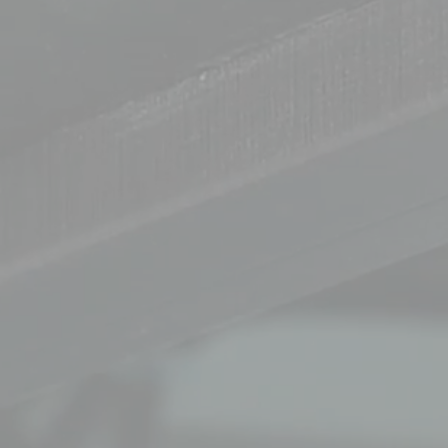
sino login
offers a transparent experie
asino
se distingue par l'intégration de 
casino en ligne, profitez d'une expérien
App für den Shake Bonus und
Nv5 Casin
jeux et ses jackpots,
Lucky8 Casino Arg
armi les plateformes de jeux par la rap
ta tra slot originali e pagamenti veloci,
n exclusieve extraatjes kun je terecht b