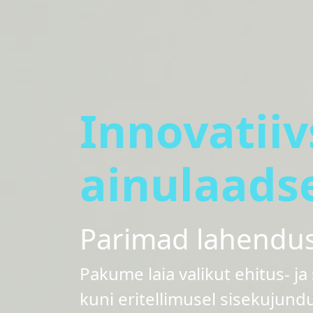
Innovatii
ainulaadse
Parimad lahendu
Pakume laia valikut ehitus- j
kuni eritellimusel sisekujund