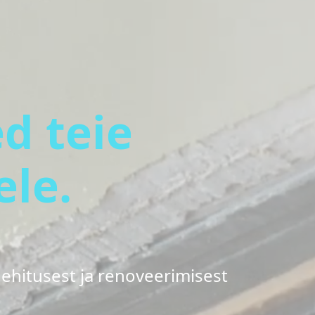
d teie
ele.
 ehitusest ja renoveerimisest