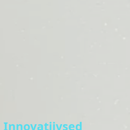
Innovatiivsed