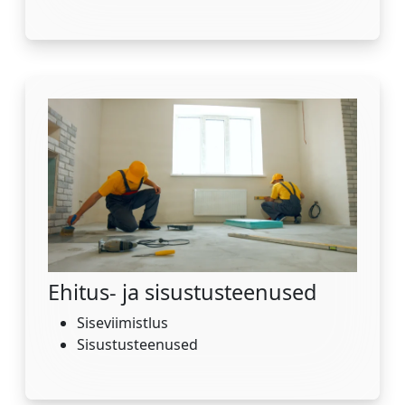
Ehitus- ja sisustusteenused
Siseviimistlus
Sisustusteenused