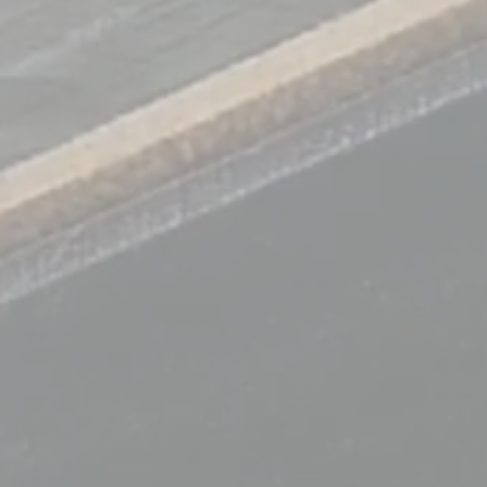
Unlike many competitors,
bCasino log
L'expérience sur
Alexander Casino
se d
Pour les amateurs de jeux de casino en
Nutze am besten direkt die App für 
Reconnu pour sa diversité de jeux et s
Instant Casino
se distingue parmi les 
Se cerchi un'esperienza completa tra sl
Voor alle actuele promoties en exclusie
The
King Billy casino app
stands out by