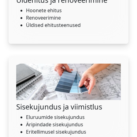
Hoonete ehitus
Renoveerimine
Üldised ehitusteenused
Sisekujundus ja viimistlus
Eluruumide sisekujundus
Äripindade sisekujundus
Eritellimusel sisekujundus