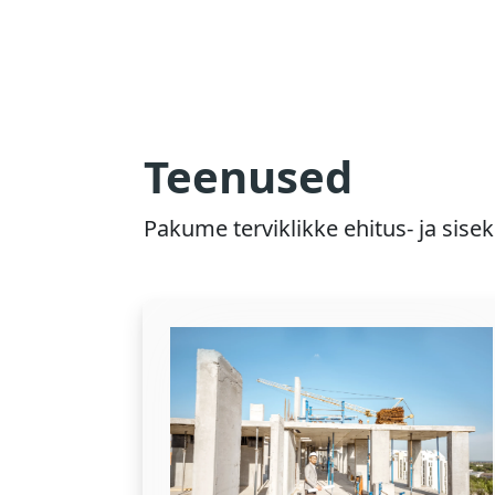
For players seeking a reliabl
Teenused
Pakume terviklikke ehitus- ja sise