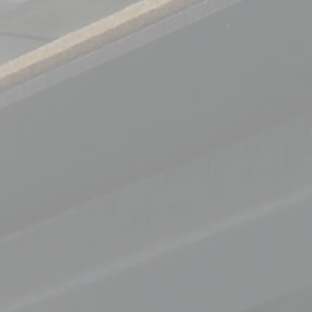
Unlike many competitors,
bCa
L'expérience sur
Alexander C
Pour les amateurs de jeux de 
Nutze am besten direkt die 
Reconnu pour sa diversité de 
Instant Casino
se distingue p
Se cerchi un'esperienza comple
Voor alle actuele promoties e