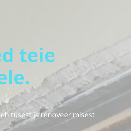
d teie
ele.
 ehitusest ja renoveerimisest