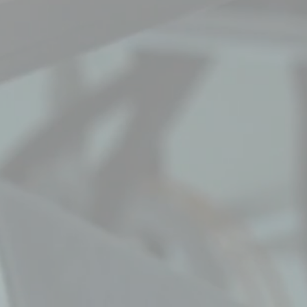
The
King Billy casino app
stan
Neben der umfangreichen Spi
Players seeking transparent 
Pour maximiser vos sessions,
Per approfittare di un'ampia s
Naast het spelen via de brow
Nieuwe spelers kunnen bij
Cr
Box24 Casino NZ offers a vari
Betify Casino bonus
vous offr