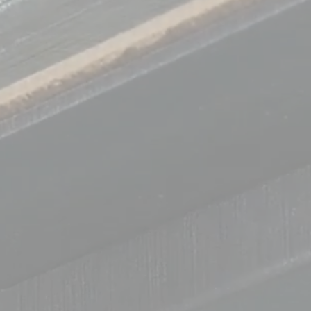
ten sowie einem regelmäßigen Cashbac
nue et ses modes de jeu gratuits via
Tort
n de
Spin Panda Casino bonussen
de idea
rent terms and a massive selection of g
access everything through the
Royal Reel
ls and instant deposits by downloading
asino en ligne réputé avec des options
er Casino bonuses
to enjoy rapid payout
head straight to your
Casino Kingdom l