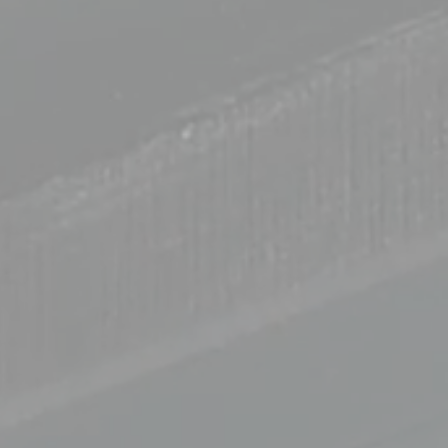
Neben der umfangreichen Spielauswah
Players seeking transparent odds can 
Pour maximiser vos sessions, profitez
Per approfittare di un'ampia selezione 
Naast het spelen via de browser kun j
Nieuwe spelers kunnen bij
Crystal Rol
Box24 Casino NZ offers a variety of on
Betify Casino bonus
vous offre une exp
For players seeking a reliable and fas