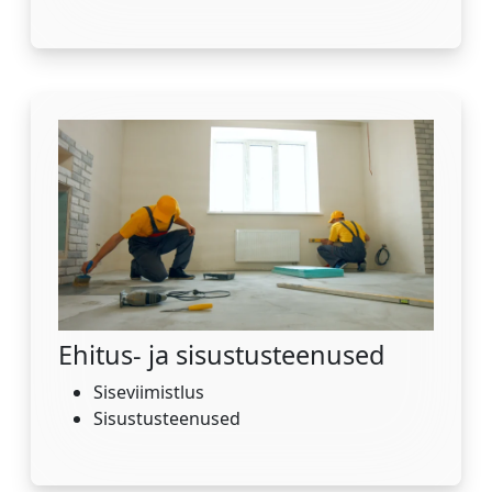
Ehitus- ja sisustusteenused
Siseviimistlus
Sisustusteenused