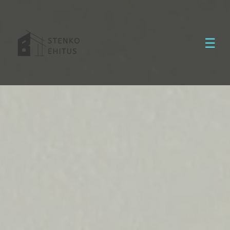
☰
T
e
e
n
u
s
e
d
U
u
d
i