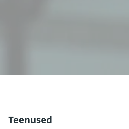
Teenused