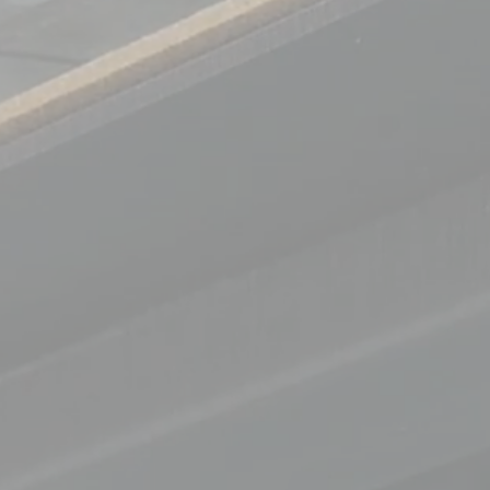
Unlike many competitors,
bCa
L'expérience sur
Alexander C
Pour les amateurs de jeux de 
Nutze am besten direkt die 
Reconnu pour sa diversité de 
Instant Casino
se distingue p
Se cerchi un'esperienza comple
Voor alle actuele promoties e