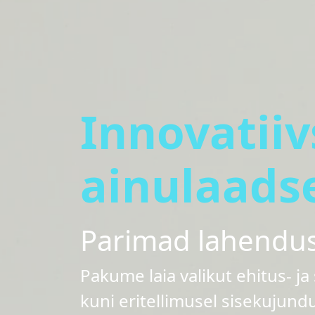
Innovatii
ainulaadse
Parimad lahendu
Pakume laia valikut ehitus- j
kuni eritellimusel sisekujund