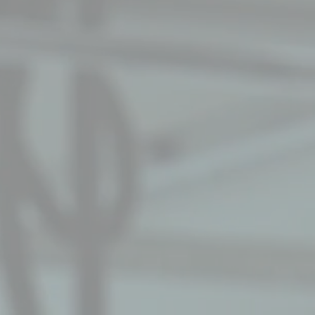
ds out by offering an extensive gaming 
elauswahl bietet
Kinbet Casino
durch in
odds can access various fair pokies and
 profitez des avantages réguliers et du
elezione di slot e promozioni esclusive, 
ser kun je de uitgebreide selectie aan 
ystal Roll Casino
genieten van diverse p
ety of online slot games and various
Bo
e une expérience de jeu exceptionnelle 