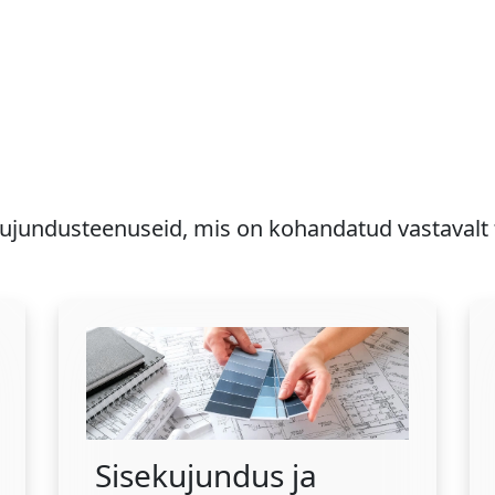
e and fast-paced gaming experience in A
kujundusteenuseid, mis on kohandatud vastavalt t
Sisekujundus ja