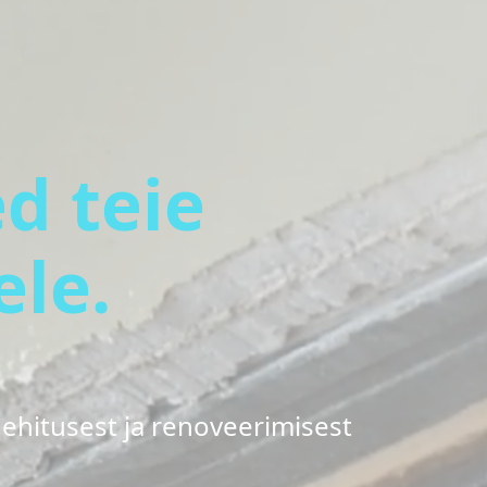
d teie
ele.
 ehitusest ja renoveerimisest