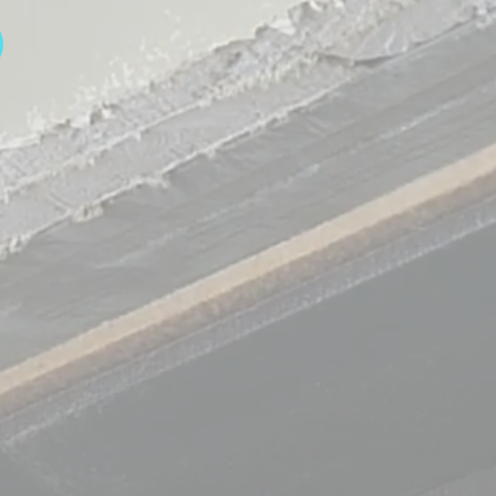
ots Casino
von attraktiven Bonusangebo
r la flexibilité de ses offres de bienve
rse promoties en exclusieve extra's, zij
ovide incredible value through transpa
ng features on the go, you can easily 
ing experience with reliable withdrawa
 peuvent découvrir les avantages d'un c
lay your winnings, you can access
Ripp
 transparent gaming features, you can 