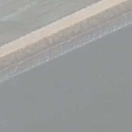
Unlike many competitors,
bCasino log
L'expérience sur
Alexander Casino
se d
Pour les amateurs de jeux de casino en
Nutze am besten direkt die App für 
Reconnu pour sa diversité de jeux et s
Instant Casino
se distingue parmi les 
Se cerchi un'esperienza completa tra sl
Voor alle actuele promoties en exclusie
The
King Billy casino app
stands out by