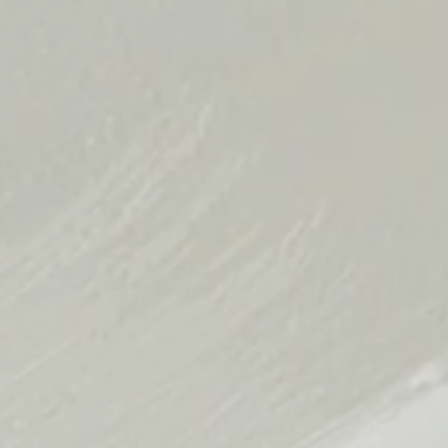
s
e
d
T
e
h
t
u
d
t
ö
ö
d
K
o
n
t
a