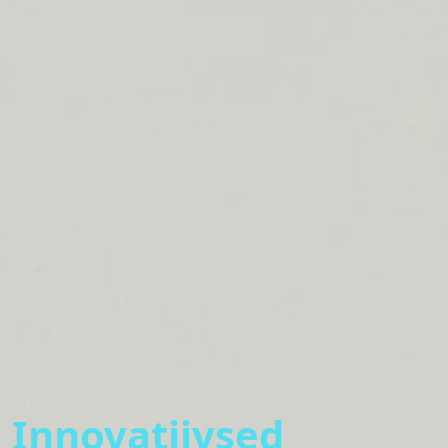
Innovatiivsed