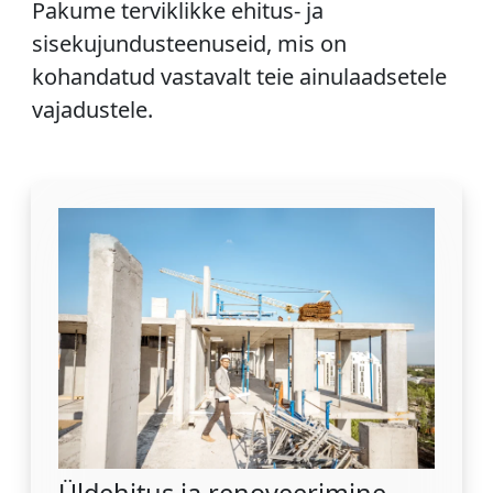
Pakume terviklikke ehitus- ja
sisekujundusteenuseid, mis on
kohandatud vastavalt teie ainulaadsetele
vajadustele.
Üldehitus ja renoveerimine