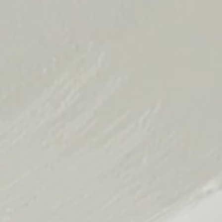
s
e
d
T
e
h
t
u
d
t
ö
ö
d
K
o
n
t
a