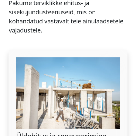
Pakume terviklikke ehitus- ja
sisekujundusteenuseid, mis on
kohandatud vastavalt teie ainulaadsetele
vajadustele.
Üldehitus ja renoveerimine