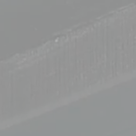
Neben der umfangreichen Spielauswah
Players seeking transparent odds can 
Pour maximiser vos sessions, profitez
Per approfittare di un'ampia selezione 
Naast het spelen via de browser kun j
Nieuwe spelers kunnen bij
Crystal Rol
Box24 Casino NZ offers a variety of on
Betify Casino bonus
vous offre une exp
For players seeking a reliable and fas