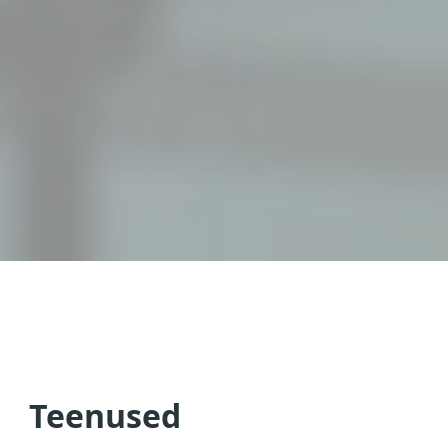
Teenused