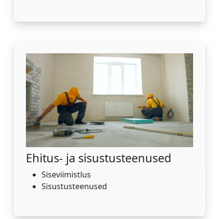
Ehitus- ja sisustusteenused
Siseviimistlus
Sisustusteenused