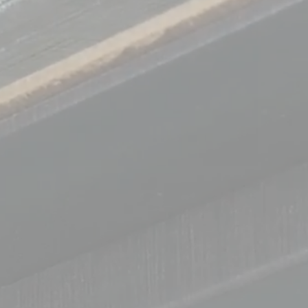
ten sowie einem regelmäßigen Cashbac
nue et ses modes de jeu gratuits via
Tort
n de
Spin Panda Casino bonussen
de idea
rent terms and a massive selection of g
access everything through the
Royal Reel
ls and instant deposits by downloading
asino en ligne réputé avec des options
er Casino bonuses
to enjoy rapid payout
head straight to your
Casino Kingdom l