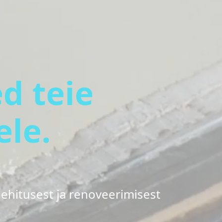
d teie
ele.
 ehitusest ja renoveerimisest