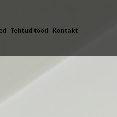
ed
Tehtud tööd
Kontakt