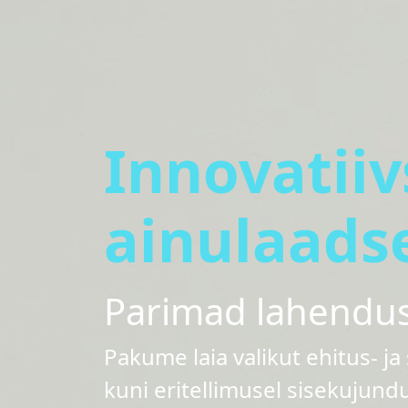
Innovatii
ainulaadse
Parimad lahendu
Pakume laia valikut ehitus- j
kuni eritellimusel sisekujund