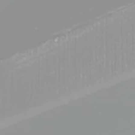
Neben der umfangreichen Spielauswah
Players seeking transparent odds can 
Pour maximiser vos sessions, profitez
Per approfittare di un'ampia selezione 
Naast het spelen via de browser kun j
Nieuwe spelers kunnen bij
Crystal Rol
Box24 Casino NZ offers a variety of on
Betify Casino bonus
vous offre une exp
For players seeking a reliable and fas