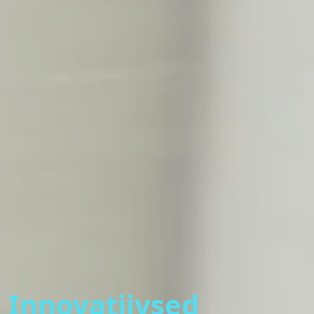
Innovatiivsed