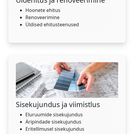
Hoonete ehitus
Renoveerimine
Üldised ehitusteenused
Sisekujundus ja viimistlus
Eluruumide sisekujundus
Äripindade sisekujundus
Eritellimusel sisekujundus