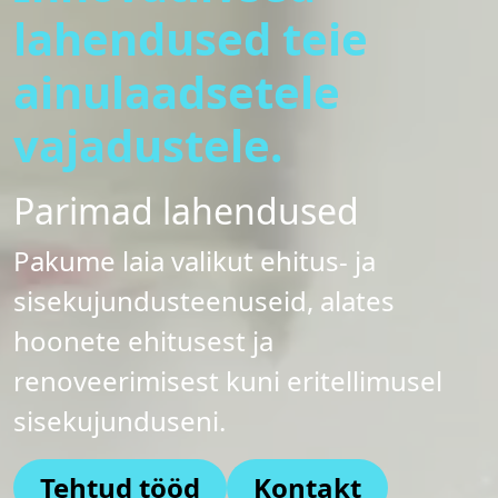
lahendused teie
ainulaadsetele
vajadustele.
Parimad lahendused
Pakume laia valikut ehitus- ja
sisekujundusteenuseid, alates
hoonete ehitusest ja
renoveerimisest kuni eritellimusel
sisekujunduseni.
Spieler profitieren im
Viggoslots Casin
Tehtud tööd
Kontakt