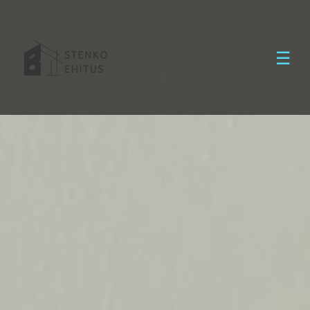
☰
T
e
e
n
u
s
e
d
U
u
d
i