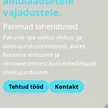
ainulaadsetele
vajadustele.
Parimad lahendused
Pakume laia valikut ehitus- ja
sisekujundusteenuseid, alates
hoonete ehitusest ja
renoveerimisest kuni eritellimusel
sisekujunduseni.
Spieler profitieren im
Viggoslots Casin
Tehtud tööd
Kontakt
Tortuga Casino se distingue par la flex