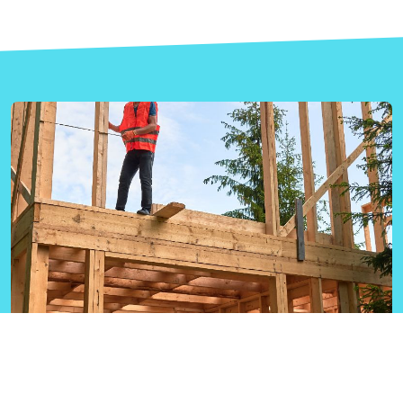
Visioon