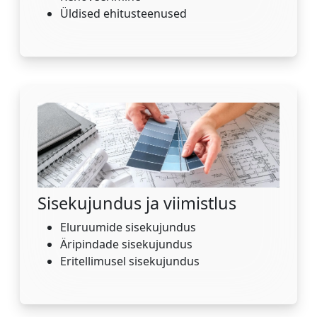
Üldised ehitusteenused
Sisekujundus ja viimistlus
Eluruumide sisekujundus
Äripindade sisekujundus
Eritellimusel sisekujundus