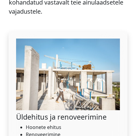
kohandatud vastavalt teie ainulaadsetele
vajadustele.
Üldehitus ja renoveerimine
Hoonete ehitus
Renoveerimine