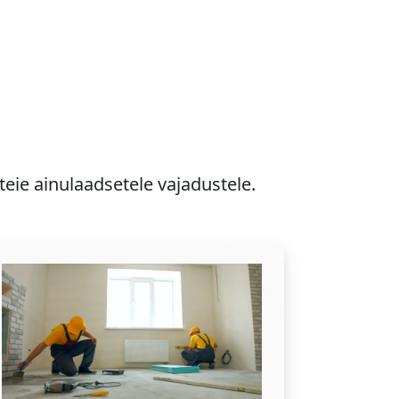
ustralia, simply complete your
A Big Can
eie ainulaadsetele vajadustele.