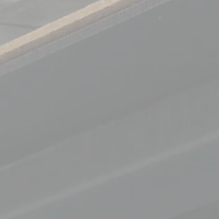
Unlike many competitors,
bCa
L'expérience sur
Alexander C
Pour les amateurs de jeux de 
Nutze am besten direkt die 
Reconnu pour sa diversité de 
Instant Casino
se distingue p
Se cerchi un'esperienza comple
Voor alle actuele promoties e