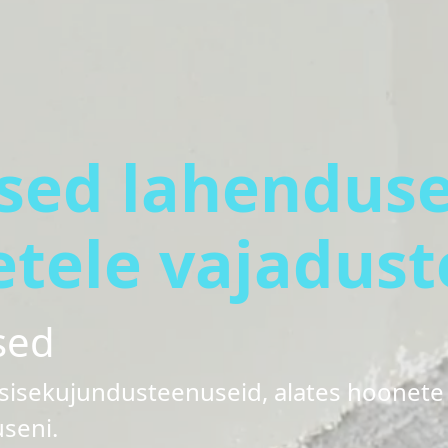
vsed lahenduse
tele vajadust
sed
a sisekujundusteenuseid, alates hoonete
useni.