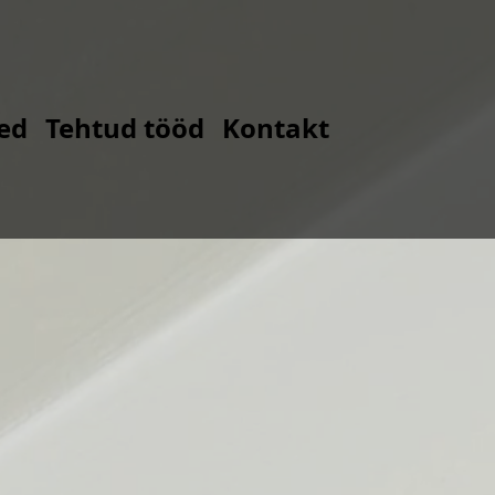
ed
Tehtud tööd
Kontakt