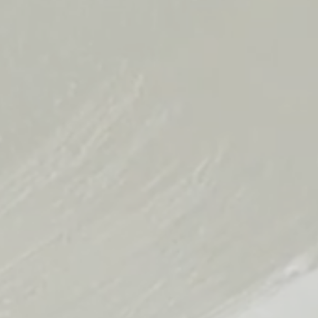
s
e
d
T
e
h
t
u
d
t
ö
ö
d
K
o
n
t
a