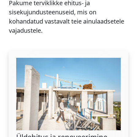
Pakume terviklikke ehitus- ja
sisekujundusteenuseid, mis on
kohandatud vastavalt teie ainulaadsetele
vajadustele.
Üldehitus ja renoveerimine