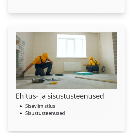
Ehitus- ja sisustusteenused
Siseviimistlus
Sisustusteenused