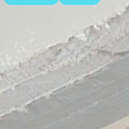
Tortuga Casino se distingue par la flex
Voor wie op zoek is naar diverse promo
Slotonauts casino bonuses
provide inc
To enjoy these seamless gaming featur
You can enjoy a seamless gaming expe
Les amateurs de jeux en ligne peuvent
While other platforms may delay your
Once you have explored these transpa