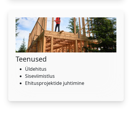
Teenused
Üldehitus
Siseviimistlus
Ehitusprojektide juhtimine