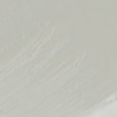
s
e
d
T
e
h
t
u
d
t
ö
ö
d
K
o
n
t
a