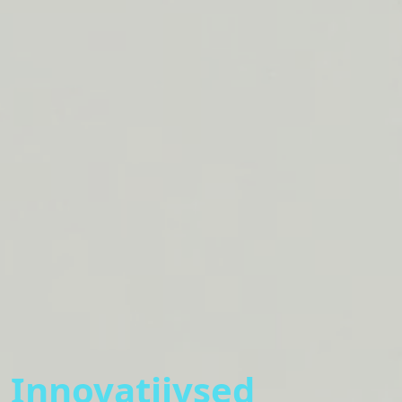
Innovatiivsed