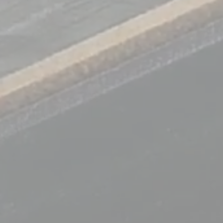
Unlike many competitors,
bCasino log
L'expérience sur
Alexander Casino
se d
Pour les amateurs de jeux de casino en
Nutze am besten direkt die App für 
Reconnu pour sa diversité de jeux et s
Instant Casino
se distingue parmi les 
Se cerchi un'esperienza completa tra sl
Voor alle actuele promoties en exclusie
The
King Billy casino app
stands out by