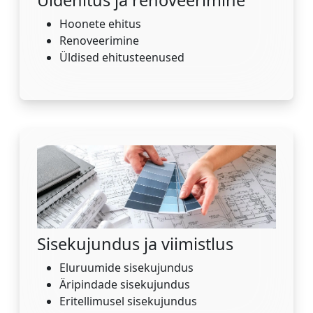
Hoonete ehitus
Renoveerimine
Üldised ehitusteenused
Sisekujundus ja viimistlus
Eluruumide sisekujundus
Äripindade sisekujundus
Eritellimusel sisekujundus