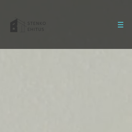
☰
T
e
e
n
u
s
e
d
U
u
d
i