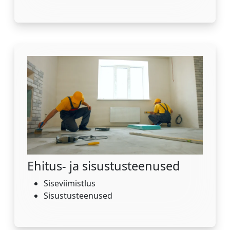
Ehitus- ja sisustusteenused
Siseviimistlus
Sisustusteenused