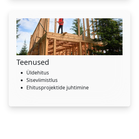
Teenused
Üldehitus
Siseviimistlus
Ehitusprojektide juhtimine