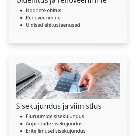
Hoonete ehitus
Renoveerimine
Üldised ehitusteenused
Sisekujundus ja viimistlus
Eluruumide sisekujundus
Äripindade sisekujundus
Eritellimusel sisekujundus