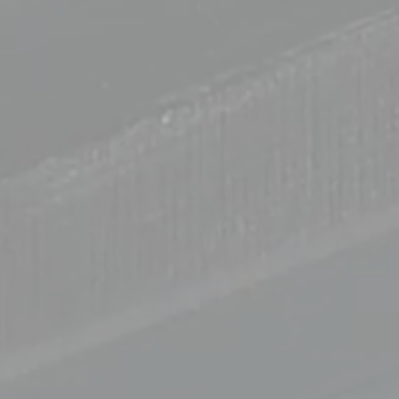
Neben der umfangreichen Spielauswah
Players seeking transparent odds can 
Pour maximiser vos sessions, profitez
Per approfittare di un'ampia selezione 
Naast het spelen via de browser kun j
Nieuwe spelers kunnen bij
Crystal Rol
Box24 Casino NZ offers a variety of on
Betify Casino bonus
vous offre une exp
For players seeking a reliable and fas