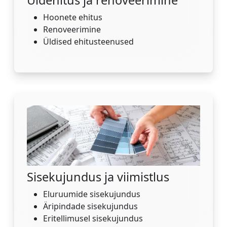
Hoonete ehitus
Renoveerimine
Üldised ehitusteenused
Sisekujundus ja viimistlus
Eluruumide sisekujundus
Äripindade sisekujundus
Eritellimusel sisekujundus