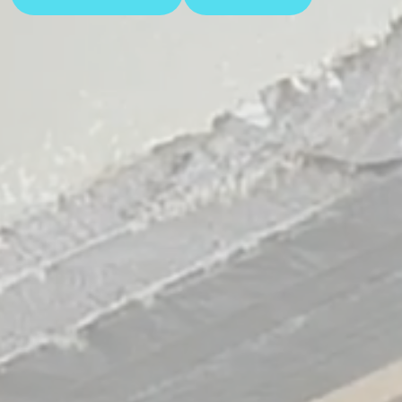
Tortuga Casino se distingue par la flex
Voor wie op zoek is naar diverse promo
Slotonauts casino bonuses
provide inc
To enjoy these seamless gaming featur
You can enjoy a seamless gaming expe
Les amateurs de jeux en ligne peuvent
While other platforms may delay your
Once you have explored these transpa