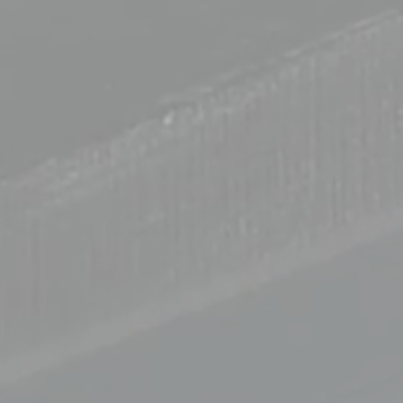
Neben der umfangreichen Spielauswah
Players seeking transparent odds can 
Pour maximiser vos sessions, profitez
Per approfittare di un'ampia selezione 
Naast het spelen via de browser kun j
Nieuwe spelers kunnen bij
Crystal Rol
Box24 Casino NZ offers a variety of on
Betify Casino bonus
vous offre une exp
For players seeking a reliable and fas