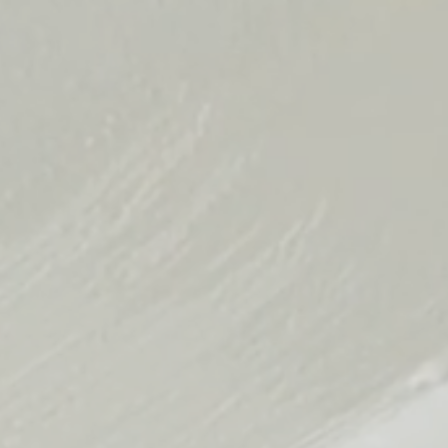
s
e
d
T
e
h
t
u
d
t
ö
ö
d
K
o
n
t
a