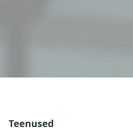
Teenused