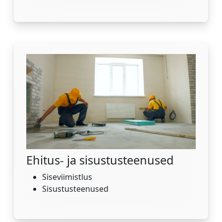
Ehitus- ja sisustusteenused
Siseviimistlus
Sisustusteenused