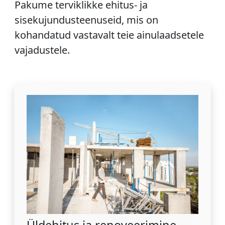
Pakume terviklikke ehitus- ja
sisekujundusteenuseid, mis on
kohandatud vastavalt teie ainulaadsetele
vajadustele.
Üldehitus ja renoveerimine