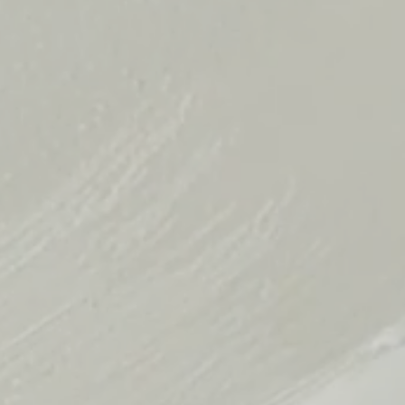
s
e
d
T
e
h
t
u
d
t
ö
ö
d
K
o
n
t
a