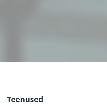
Teenused