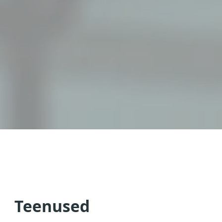
Teenused