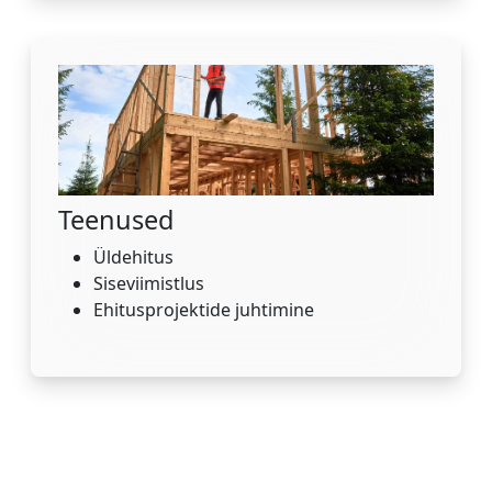
Teenused
Üldehitus
Siseviimistlus
Ehitusprojektide juhtimine