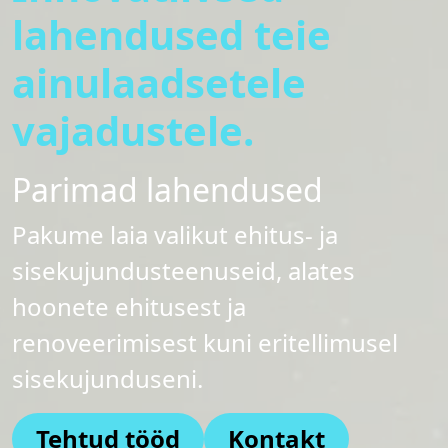
lahendused teie
ainulaadsetele
vajadustele.
Parimad lahendused
Pakume laia valikut ehitus- ja
sisekujundusteenuseid, alates
hoonete ehitusest ja
renoveerimisest kuni eritellimusel
sisekujunduseni.
Spieler profitieren im
Viggoslots Casin
Tehtud tööd
Kontakt