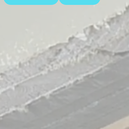
Tortuga Casino se distingue par la flex
Voor wie op zoek is naar diverse promo
Slotonauts casino bonuses
provide inc
To enjoy these seamless gaming featur
You can enjoy a seamless gaming expe
Les amateurs de jeux en ligne peuvent
While other platforms may delay your
Once you have explored these transpa