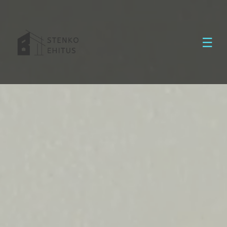
☰
T
e
e
n
u
s
e
d
U
u
d
i