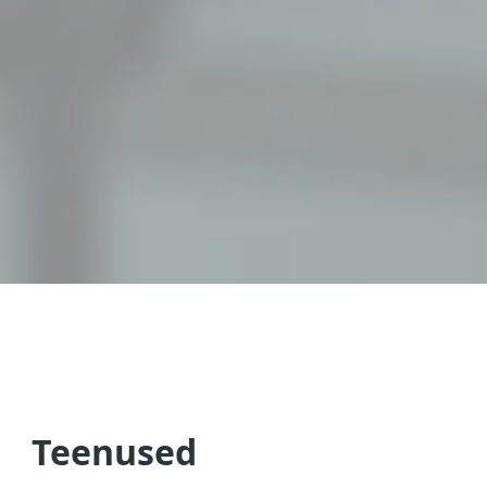
Teenused