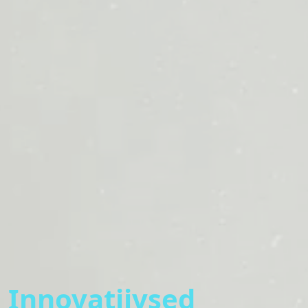
Innovatiivsed