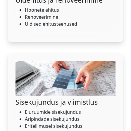
Hoonete ehitus
Renoveerimine
Üldised ehitusteenused
Sisekujundus ja viimistlus
Eluruumide sisekujundus
Äripindade sisekujundus
Eritellimusel sisekujundus