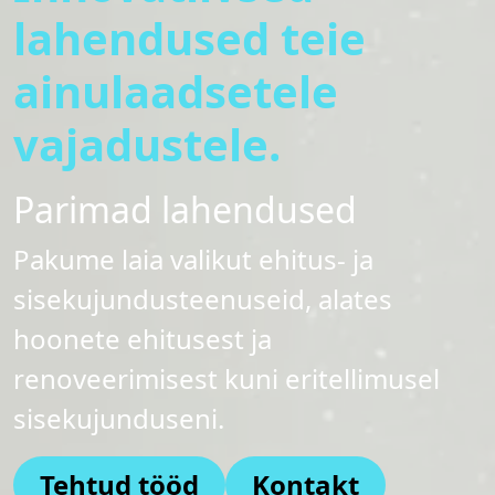
lahendused teie
ainulaadsetele
vajadustele.
Parimad lahendused
Pakume laia valikut ehitus- ja
sisekujundusteenuseid, alates
hoonete ehitusest ja
renoveerimisest kuni eritellimusel
sisekujunduseni.
Spieler profitieren im
Viggoslots Casin
Tehtud tööd
Kontakt