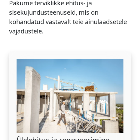
Pakume terviklikke ehitus- ja
sisekujundusteenuseid, mis on
kohandatud vastavalt teie ainulaadsetele
vajadustele.
Üldehitus ja renoveerimine