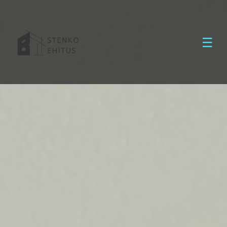
☰
T
e
e
n
u
s
e
d
U
u
d
i