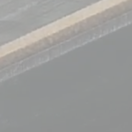
Unlike many competitors,
bCasino log
L'expérience sur
Alexander Casino
se d
Pour les amateurs de jeux de casino en
Nutze am besten direkt die App für 
Reconnu pour sa diversité de jeux et s
Instant Casino
se distingue parmi les 
Se cerchi un'esperienza completa tra sl
Voor alle actuele promoties en exclusie
The
King Billy casino app
stands out by