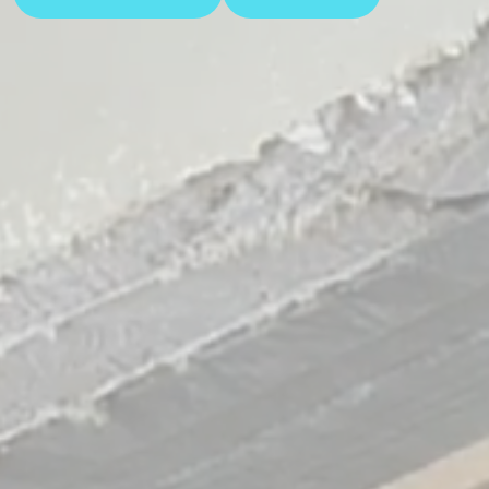
Tortuga Casino se distingue par la flex
Voor wie op zoek is naar diverse promo
Slotonauts casino bonuses
provide inc
To enjoy these seamless gaming featur
You can enjoy a seamless gaming expe
Les amateurs de jeux en ligne peuvent
While other platforms may delay your
Once you have explored these transpa