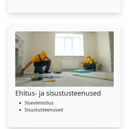
Ehitus- ja sisustusteenused
Siseviimistlus
Sisustusteenused