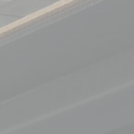
Unlike many competitors,
bCa
L'expérience sur
Alexander C
Pour les amateurs de jeux de 
Nutze am besten direkt die 
Reconnu pour sa diversité de 
Instant Casino
se distingue p
Se cerchi un'esperienza comple
Voor alle actuele promoties e