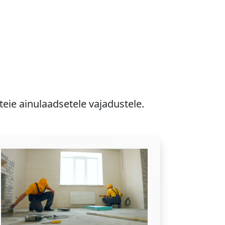
ustralia, simply complete your
A Big Can
eie ainulaadsetele vajadustele.