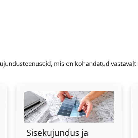
e and fast-paced gaming experience in A
kujundusteenuseid, mis on kohandatud vastavalt t
Sisekujundus ja