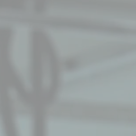
ds out by offering an extensive gaming 
elauswahl bietet
Kinbet Casino
durch in
odds can access various fair pokies and
 profitez des avantages réguliers et du
elezione di slot e promozioni esclusive, 
ser kun je de uitgebreide selectie aan 
ystal Roll Casino
genieten van diverse p
ety of online slot games and various
Bo
e une expérience de jeu exceptionnelle 