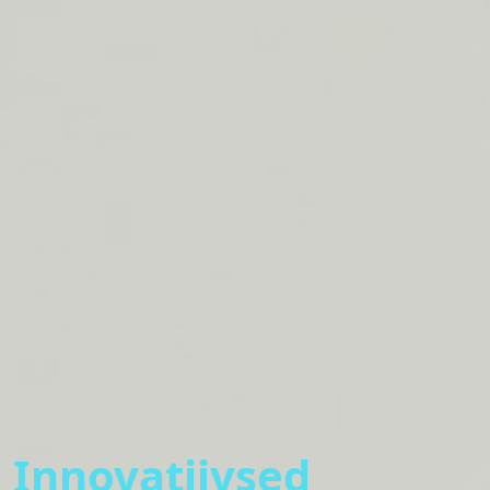
Innovatiivsed