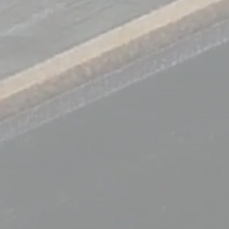
Unlike many competitors,
bCasino log
L'expérience sur
Alexander Casino
se d
Pour les amateurs de jeux de casino en
Nutze am besten direkt die App für 
Reconnu pour sa diversité de jeux et s
Instant Casino
se distingue parmi les 
Se cerchi un'esperienza completa tra sl
Voor alle actuele promoties en exclusie
The
King Billy casino app
stands out by