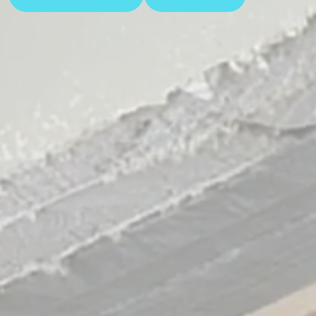
Tortuga Casino se distingue par la flex
Voor wie op zoek is naar diverse promo
Slotonauts casino bonuses
provide inc
To enjoy these seamless gaming featur
You can enjoy a seamless gaming expe
Les amateurs de jeux en ligne peuvent
While other platforms may delay your
Once you have explored these transpa