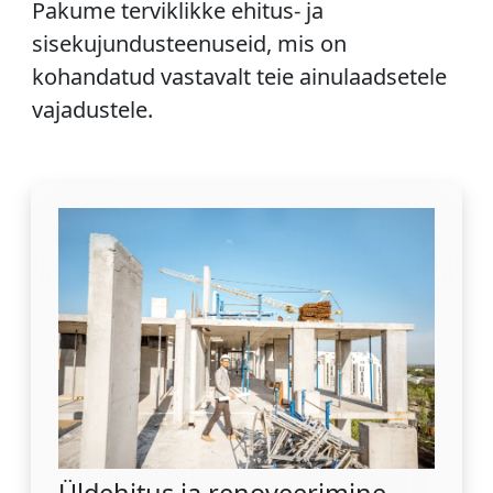
Pakume terviklikke ehitus- ja
sisekujundusteenuseid, mis on
kohandatud vastavalt teie ainulaadsetele
vajadustele.
Üldehitus ja renoveerimine