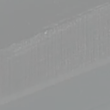
Neben der umfangreichen Spielauswah
Players seeking transparent odds can 
Pour maximiser vos sessions, profitez
Per approfittare di un'ampia selezione 
Naast het spelen via de browser kun j
Nieuwe spelers kunnen bij
Crystal Rol
Box24 Casino NZ offers a variety of on
Betify Casino bonus
vous offre une exp
For players seeking a reliable and fas