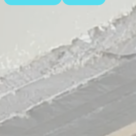
Tortuga Casino se distingue par la flex
Voor wie op zoek is naar diverse promo
Slotonauts casino bonuses
provide inc
To enjoy these seamless gaming featur
You can enjoy a seamless gaming expe
Les amateurs de jeux en ligne peuvent
While other platforms may delay your
Once you have explored these transpa