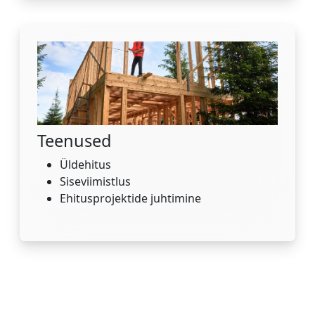
Teenused
Üldehitus
Siseviimistlus
Ehitusprojektide juhtimine