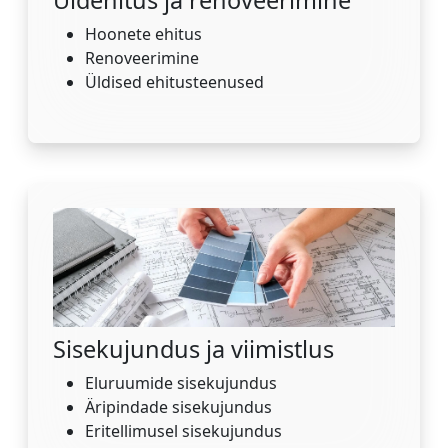
Hoonete ehitus
Renoveerimine
Üldised ehitusteenused
Sisekujundus ja viimistlus
Eluruumide sisekujundus
Äripindade sisekujundus
Eritellimusel sisekujundus