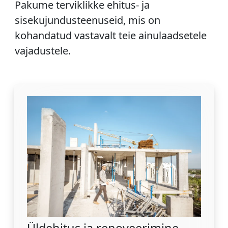
Pakume terviklikke ehitus- ja
sisekujundusteenuseid, mis on
kohandatud vastavalt teie ainulaadsetele
vajadustele.
Üldehitus ja renoveerimine