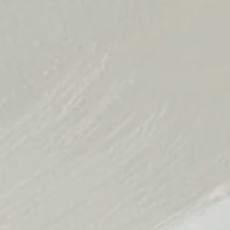
s
e
d
T
e
h
t
u
d
t
ö
ö
d
K
o
n
t
a