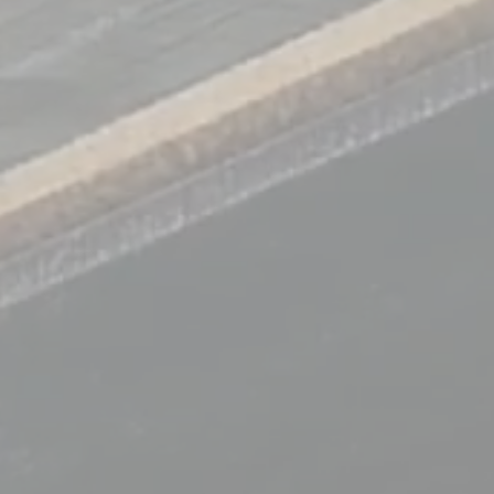
Unlike many competitors,
bCasino log
L'expérience sur
Alexander Casino
se d
Pour les amateurs de jeux de casino en
Nutze am besten direkt die App für 
Reconnu pour sa diversité de jeux et s
Instant Casino
se distingue parmi les 
Se cerchi un'esperienza completa tra sl
Voor alle actuele promoties en exclusie
The
King Billy casino app
stands out by