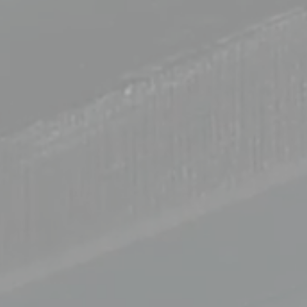
Neben der umfangreichen Spielauswah
Players seeking transparent odds can 
Pour maximiser vos sessions, profitez
Per approfittare di un'ampia selezione 
Naast het spelen via de browser kun j
Nieuwe spelers kunnen bij
Crystal Rol
Box24 Casino NZ offers a variety of on
Betify Casino bonus
vous offre une exp
For players seeking a reliable and fas