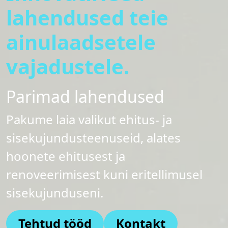
lahendused teie
ainulaadsetele
vajadustele.
Parimad lahendused
Pakume laia valikut ehitus- ja
sisekujundusteenuseid, alates
hoonete ehitusest ja
renoveerimisest kuni eritellimusel
sisekujunduseni.
Spieler profitieren im
Viggoslots Casin
Tehtud tööd
Kontakt