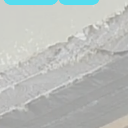
Tortuga Casino se distingue par la flex
Voor wie op zoek is naar diverse promo
Slotonauts casino bonuses
provide inc
To enjoy these seamless gaming featur
You can enjoy a seamless gaming expe
Les amateurs de jeux en ligne peuvent
While other platforms may delay your
Once you have explored these transpa