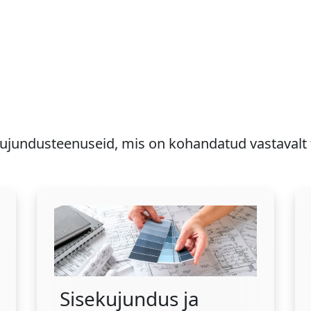
e and fast-paced gaming experience in A
kujundusteenuseid, mis on kohandatud vastavalt t
Sisekujundus ja