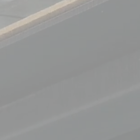
Unlike many competitors,
bCa
L'expérience sur
Alexander C
Pour les amateurs de jeux de 
Nutze am besten direkt die 
Reconnu pour sa diversité de 
Instant Casino
se distingue p
Se cerchi un'esperienza comple
Voor alle actuele promoties e