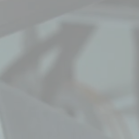
The
King Billy casino app
stan
Neben der umfangreichen Spi
Players seeking transparent 
Pour maximiser vos sessions,
Per approfittare di un'ampia s
Naast het spelen via de brow
Nieuwe spelers kunnen bij
Cr
Box24 Casino NZ offers a vari
Betify Casino bonus
vous offr