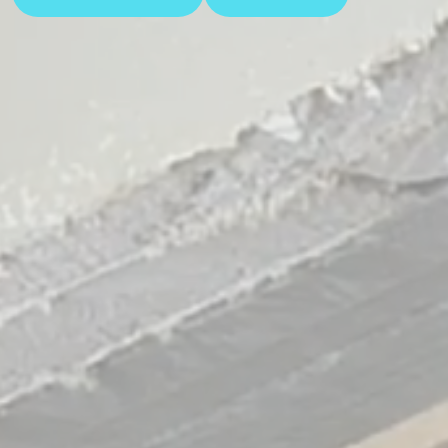
Tortuga Casino se distingue par la flex
Voor wie op zoek is naar diverse promo
Slotonauts casino bonuses
provide inc
To enjoy these seamless gaming featur
You can enjoy a seamless gaming expe
Les amateurs de jeux en ligne peuvent
While other platforms may delay your
Once you have explored these transpa