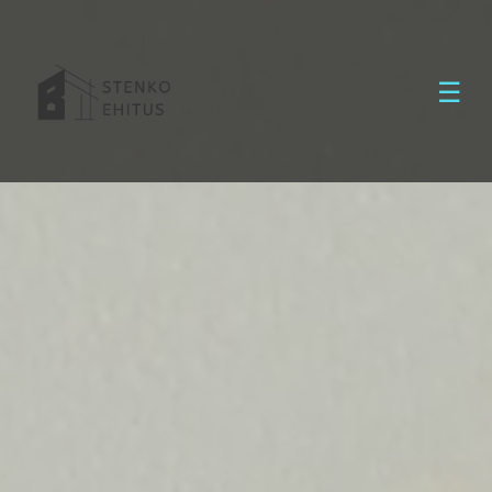
☰
T
e
e
n
u
s
e
d
U
u
d
i