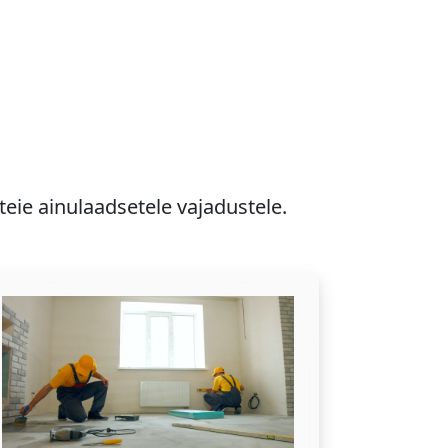
ustralia, simply complete your
A Big Can
eie ainulaadsetele vajadustele.