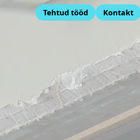
Spieler profitieren im
Viggosl
Tehtud tööd
Kontakt
Tortuga Casino se distingue pa
Voor wie op zoek is naar dive
Slotonauts casino bonuses
pr
To enjoy these seamless gami
You can enjoy a seamless gam
Les amateurs de jeux en ligne
While other platforms may de
Once you have explored these