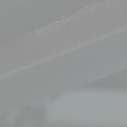
sino login
offers a transparent experie
asino
se distingue par l'intégration de 
casino en ligne, profitez d'une expérien
App für den Shake Bonus und
Nv5 Casin
jeux et ses jackpots,
Lucky8 Casino Arg
armi les plateformes de jeux par la rap
ta tra slot originali e pagamenti veloci,
n exclusieve extraatjes kun je terecht b