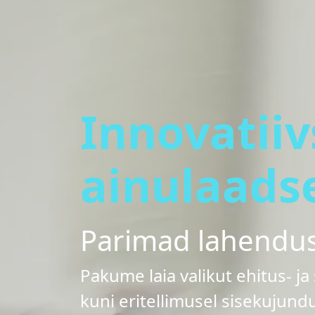
Innovatii
ainulaadse
Parimad lahendu
Pakume laia valikut ehitus- j
kuni eritellimusel sisekujund