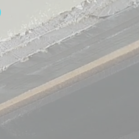
ots Casino
von attraktiven Bonusangebo
r la flexibilité de ses offres de bienve
rse promoties en exclusieve extra's, zij
ovide incredible value through transpa
ng features on the go, you can easily 
ing experience with reliable withdrawa
 peuvent découvrir les avantages d'un c
lay your winnings, you can access
Ripp
 transparent gaming features, you can 