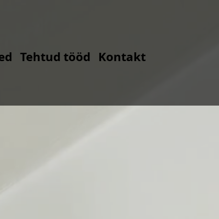
ed
Tehtud tööd
Kontakt