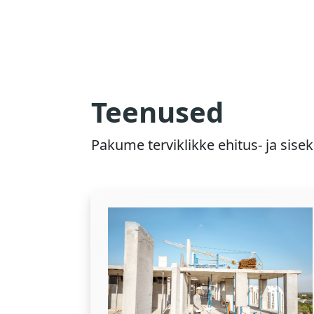
For players seeking a reliabl
Teenused
Pakume terviklikke ehitus- ja sise