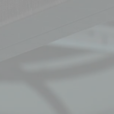
nce by providing promotions with strai
fonctionnalités interactives et une gest
ce fluide en téléchargeant l'
Olympe Cas
o anmelden
, um frühzeitig von den VIP-V
ent Réel
propose une expérience de jeu
idité de ses paiements en cryptomonnai
 ti consiglio di provare
Nine Casino acc
ij de
Lalabet Casino bonussen
.