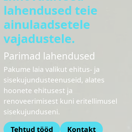
lahendused teie
ainulaadsetele
vajadustele.
Parimad lahendused
Pakume laia valikut ehitus- ja
sisekujundusteenuseid, alates
hoonete ehitusest ja
renoveerimisest kuni eritellimusel
sisekujunduseni.
Spieler profitieren im
Viggoslots Casin
Tehtud tööd
Kontakt