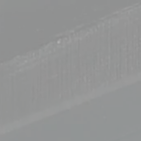
Neben der umfangreichen Spielauswah
Players seeking transparent odds can 
Pour maximiser vos sessions, profitez
Per approfittare di un'ampia selezione 
Naast het spelen via de browser kun j
Nieuwe spelers kunnen bij
Crystal Rol
Box24 Casino NZ offers a variety of on
Betify Casino bonus
vous offre une exp
For players seeking a reliable and fas