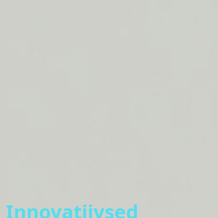
Innovatiivsed