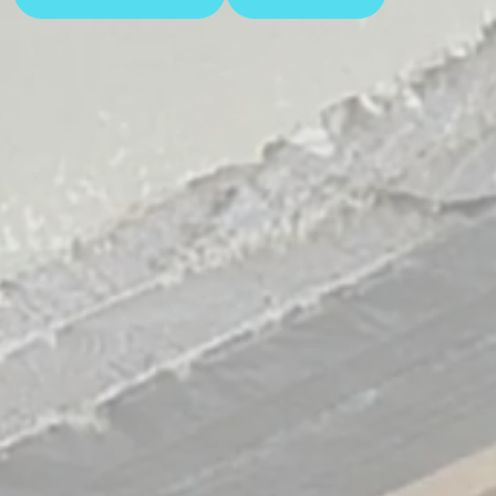
Tortuga Casino se distingue par la flex
Voor wie op zoek is naar diverse promo
Slotonauts casino bonuses
provide inc
To enjoy these seamless gaming featur
You can enjoy a seamless gaming expe
Les amateurs de jeux en ligne peuvent
While other platforms may delay your
Once you have explored these transpa