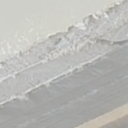
Voor wie op zoek is naar diverse promo
Slotonauts casino bonuses
provide inc
To enjoy these seamless gaming featur
You can enjoy a seamless gaming expe
Les amateurs de jeux en ligne peuvent
While other platforms may delay your
Once you have explored these transpa
Unlike many competitors,
bCasino log
L'expérience sur
Alexander Casino
se d