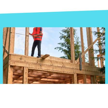
Visioon