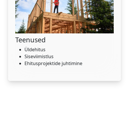
Teenused
Üldehitus
Siseviimistlus
Ehitusprojektide juhtimine