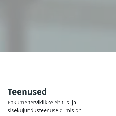
Teenused
Pakume terviklikke ehitus- ja
sisekujundusteenuseid, mis on