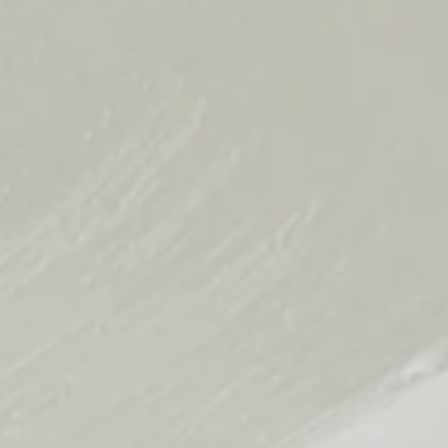
s
e
d
T
e
h
t
u
d
t
ö
ö
d
K
o
n
t
a