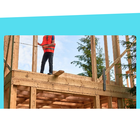
Visioon