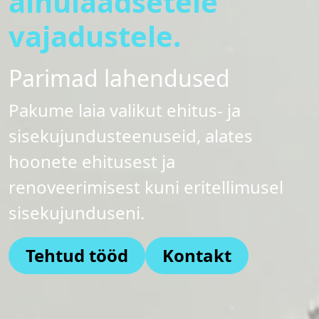
ainulaadsetele
vajadustele.
Parimad lahendused
Pakume laia valikut ehitus- ja
sisekujundusteenuseid, alates
hoonete ehitusest ja
renoveerimisest kuni eritellimusel
sisekujunduseni.
Spieler profitieren im
Viggoslots Casin
Tehtud tööd
Kontakt
Tortuga Casino se distingue par la flex