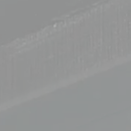
Pour maximiser vos sessions, profitez
Per approfittare di un'ampia selezione 
Naast het spelen via de browser kun j
Nieuwe spelers kunnen bij
Crystal Rol
Box24 Casino NZ offers a variety of on
Betify Casino bonus
vous offre une exp
For players seeking a reliable and fas