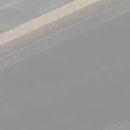
Pour les amateurs de jeux de casino en
Nutze am besten direkt die App für 
Reconnu pour sa diversité de jeux et s
Instant Casino
se distingue parmi les 
Se cerchi un'esperienza completa tra sl
Voor alle actuele promoties en exclusie
The
King Billy casino app
stands out by
Neben der umfangreichen Spielauswah
Players seeking transparent odds can 