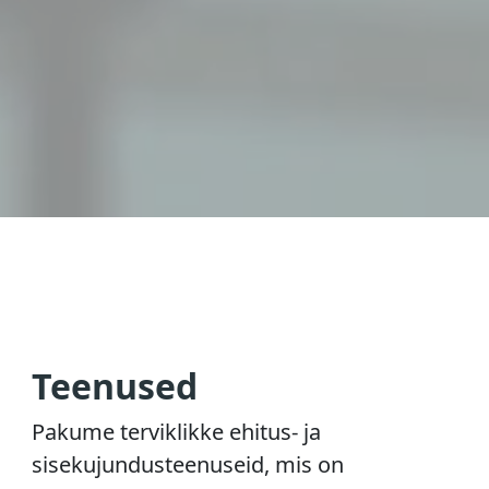
Teenused
Pakume terviklikke ehitus- ja
sisekujundusteenuseid, mis on