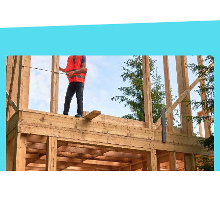
Visioon