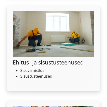
Ehitus- ja sisustusteenused
Siseviimistlus
Sisustusteenused