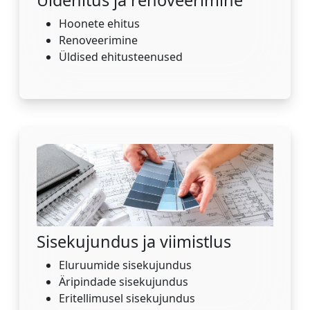
Hoonete ehitus
Renoveerimine
Üldised ehitusteenused
Sisekujundus ja viimistlus
Eluruumide sisekujundus
Äripindade sisekujundus
Eritellimusel sisekujundus