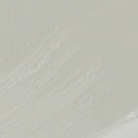
s
e
d
T
e
h
t
u
d
t
ö
ö
d
K
o
n
t
a