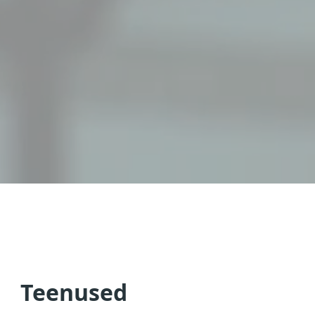
Teenused