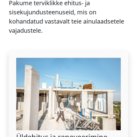
Pakume terviklikke ehitus- ja
sisekujundusteenuseid, mis on
kohandatud vastavalt teie ainulaadsetele
vajadustele.
Üldehitus ja renoveerimine