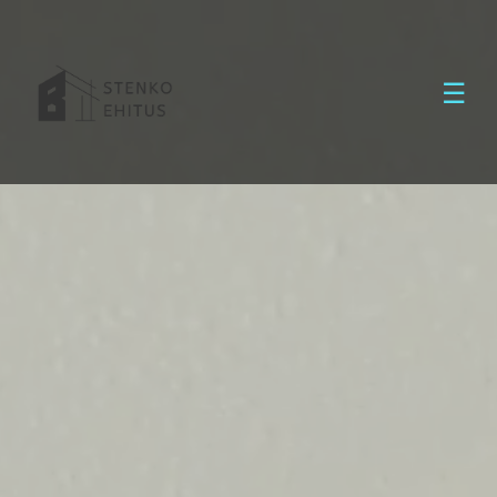
☰
T
e
e
n
u
s
e
d
U
u
d
i