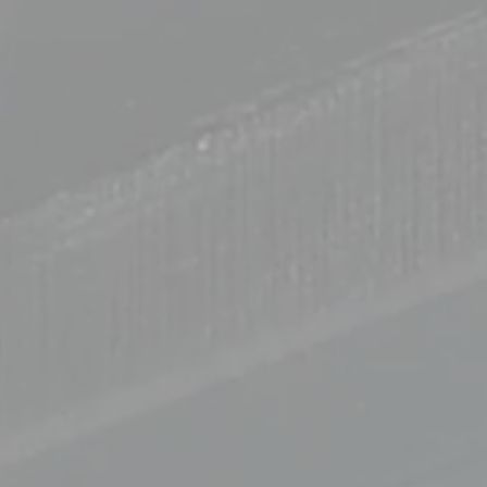
Neben der umfangreichen Spielauswah
Players seeking transparent odds can 
Pour maximiser vos sessions, profitez
Per approfittare di un'ampia selezione 
Naast het spelen via de browser kun j
Nieuwe spelers kunnen bij
Crystal Rol
Box24 Casino NZ offers a variety of on
Betify Casino bonus
vous offre une exp
For players seeking a reliable and fas