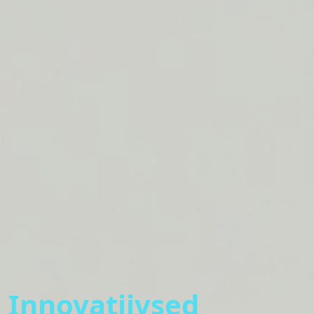
Innovatiivsed