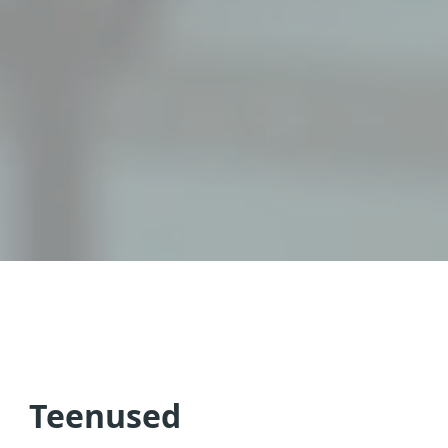
Teenused