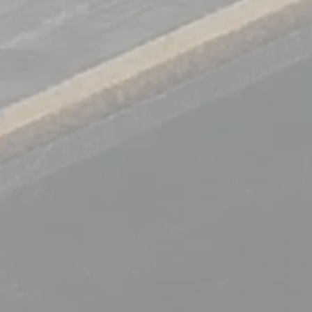
Unlike many competitors,
bCasino log
L'expérience sur
Alexander Casino
se d
Pour les amateurs de jeux de casino en
Nutze am besten direkt die App für 
Reconnu pour sa diversité de jeux et s
Instant Casino
se distingue parmi les 
Se cerchi un'esperienza completa tra sl
Voor alle actuele promoties en exclusie
The
King Billy casino app
stands out by