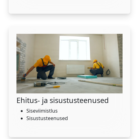
Ehitus- ja sisustusteenused
Siseviimistlus
Sisustusteenused