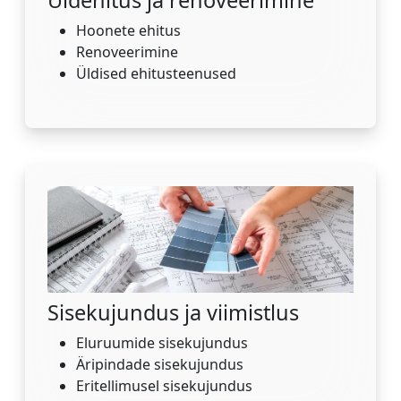
Hoonete ehitus
Renoveerimine
Üldised ehitusteenused
Sisekujundus ja viimistlus
Eluruumide sisekujundus
Äripindade sisekujundus
Eritellimusel sisekujundus