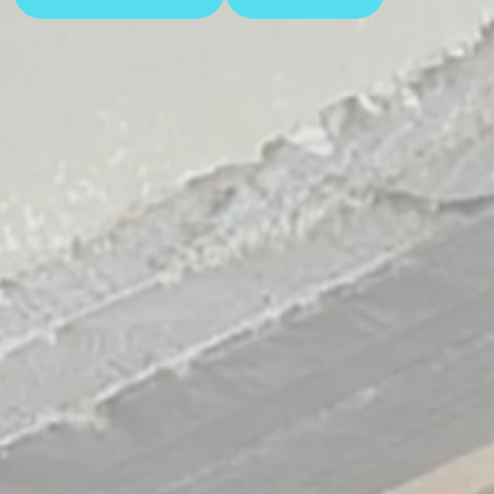
Tortuga Casino se distingue par la flex
Voor wie op zoek is naar diverse promo
Slotonauts casino bonuses
provide inc
To enjoy these seamless gaming featur
You can enjoy a seamless gaming expe
Les amateurs de jeux en ligne peuvent
While other platforms may delay your
Once you have explored these transpa