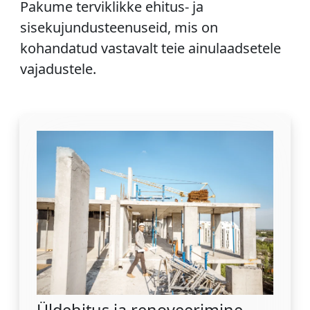
Pakume terviklikke ehitus- ja
sisekujundusteenuseid, mis on
kohandatud vastavalt teie ainulaadsetele
vajadustele.
Üldehitus ja renoveerimine