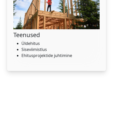
Teenused
Üldehitus
Siseviimistlus
Ehitusprojektide juhtimine