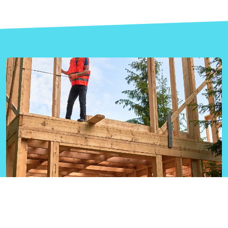
Visioon