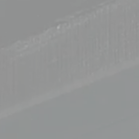
Pour maximiser vos sessions, profitez
Per approfittare di un'ampia selezione 
Naast het spelen via de browser kun j
Nieuwe spelers kunnen bij
Crystal Rol
Box24 Casino NZ offers a variety of on
Betify Casino bonus
vous offre une exp
For players seeking a reliable and fas