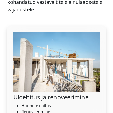
kohandatud vastavalt teie ainulaadsetele
vajadustele.
Üldehitus ja renoveerimine
Hoonete ehitus
Renoveerimine