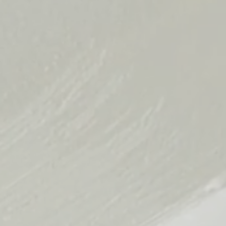
s
e
d
T
e
h
t
u
d
t
ö
ö
d
K
o
n
t
a