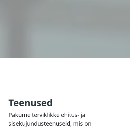
Teenused
Pakume terviklikke ehitus- ja
sisekujundusteenuseid, mis on