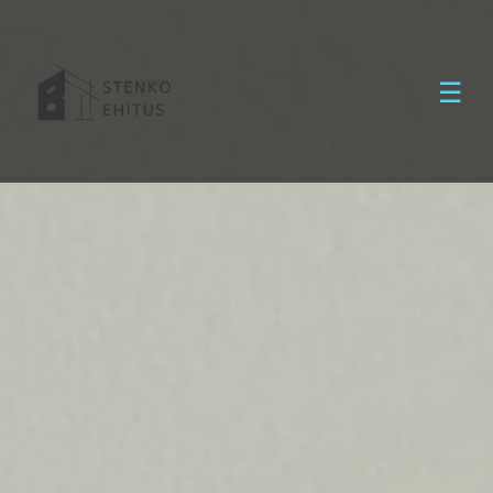
☰
T
e
e
n
u
s
e
d
U
u
d
i