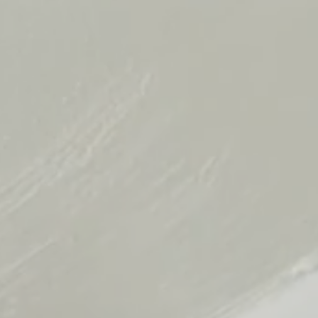
s
e
d
T
e
h
t
u
d
t
ö
ö
d
K
o
n
t
a