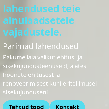
lahendused teie
ainulaadsetele
vajadustele.
Parimad lahendused
Pakume laia valikut ehitus- ja
sisekujundusteenuseid, alates
hoonete ehitusest ja
renoveerimisest kuni eritellimusel
sisekujunduseni.
Spieler profitieren im
Viggoslots Casin
Tehtud tööd
Kontakt