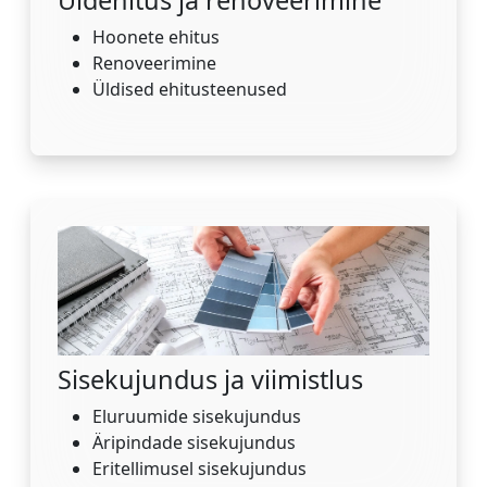
Hoonete ehitus
Renoveerimine
Üldised ehitusteenused
Sisekujundus ja viimistlus
Eluruumide sisekujundus
Äripindade sisekujundus
Eritellimusel sisekujundus