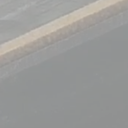
Unlike many competitors,
bCasino log
L'expérience sur
Alexander Casino
se d
Pour les amateurs de jeux de casino en
Nutze am besten direkt die App für 
Reconnu pour sa diversité de jeux et s
Instant Casino
se distingue parmi les 
Se cerchi un'esperienza completa tra sl
Voor alle actuele promoties en exclusie
The
King Billy casino app
stands out by