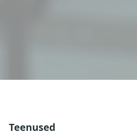
Teenused