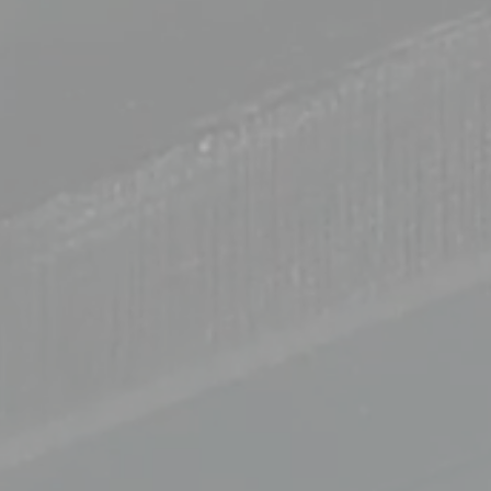
Neben der umfangreichen Spielauswah
Players seeking transparent odds can 
Pour maximiser vos sessions, profitez
Per approfittare di un'ampia selezione 
Naast het spelen via de browser kun j
Nieuwe spelers kunnen bij
Crystal Rol
Box24 Casino NZ offers a variety of on
Betify Casino bonus
vous offre une exp
For players seeking a reliable and fas