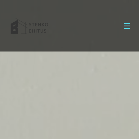
☰
T
e
e
n
u
s
e
d
U
u
d
i