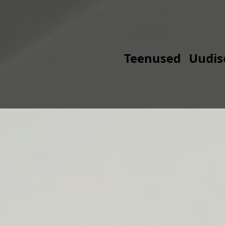
Teenused
Uudis