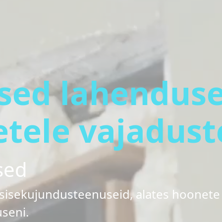
vsed lahenduse
tele vajadust
sed
a sisekujundusteenuseid, alates hoonete
useni.