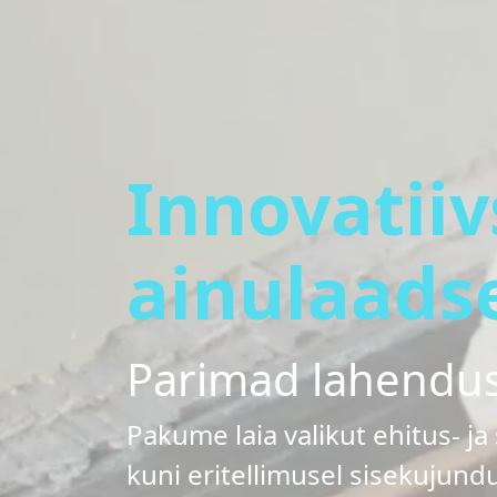
Innovatii
ainulaadse
Parimad lahendu
Pakume laia valikut ehitus- j
kuni eritellimusel sisekujund