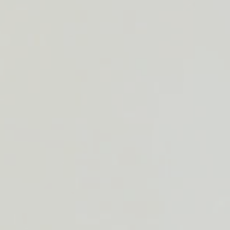
ten sowie einem regelmäßigen Cashbac
nue et ses modes de jeu gratuits via
Tort
n de
Spin Panda Casino bonussen
de idea
rent terms and a massive selection of g
access everything through the
Royal Reel
ls and instant deposits by downloading
asino en ligne réputé avec des options
er Casino bonuses
to enjoy rapid payout
head straight to your
Casino Kingdom l