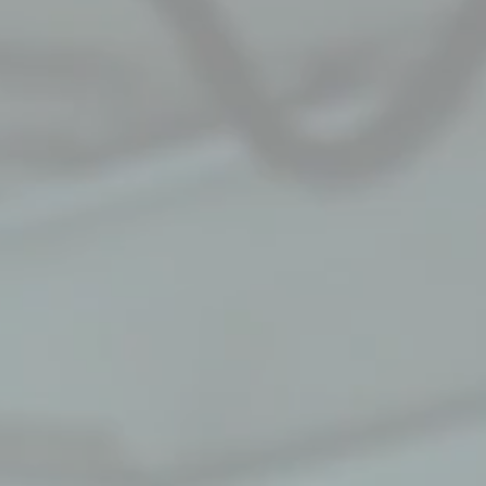
The
King Billy casino app
stan
Neben der umfangreichen Spi
Players seeking transparent 
Pour maximiser vos sessions,
Per approfittare di un'ampia s
Naast het spelen via de brow
Nieuwe spelers kunnen bij
Cr
Box24 Casino NZ offers a vari
Betify Casino bonus
vous offr