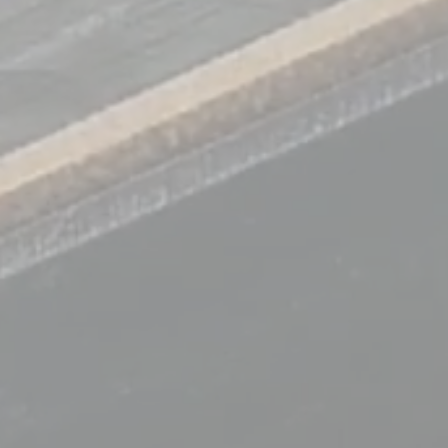
Unlike many competitors,
bCasino log
L'expérience sur
Alexander Casino
se d
Pour les amateurs de jeux de casino en
Nutze am besten direkt die App für 
Reconnu pour sa diversité de jeux et s
Instant Casino
se distingue parmi les 
Se cerchi un'esperienza completa tra sl
Voor alle actuele promoties en exclusie
The
King Billy casino app
stands out by