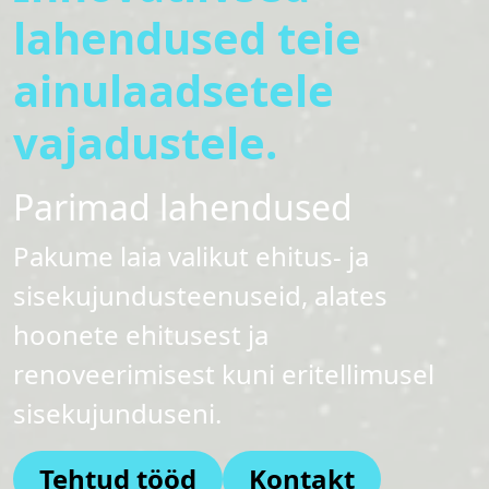
lahendused teie
ainulaadsetele
vajadustele.
Parimad lahendused
Pakume laia valikut ehitus- ja
sisekujundusteenuseid, alates
hoonete ehitusest ja
renoveerimisest kuni eritellimusel
sisekujunduseni.
Spieler profitieren im
Viggoslots Casin
Tehtud tööd
Kontakt