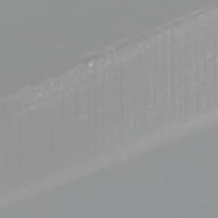
Neben der umfangreichen Spielauswah
Players seeking transparent odds can 
Pour maximiser vos sessions, profitez
Per approfittare di un'ampia selezione 
Naast het spelen via de browser kun j
Nieuwe spelers kunnen bij
Crystal Rol
Box24 Casino NZ offers a variety of on
Betify Casino bonus
vous offre une exp
For players seeking a reliable and fas