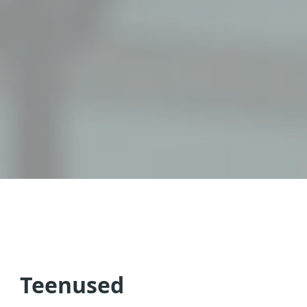
Teenused