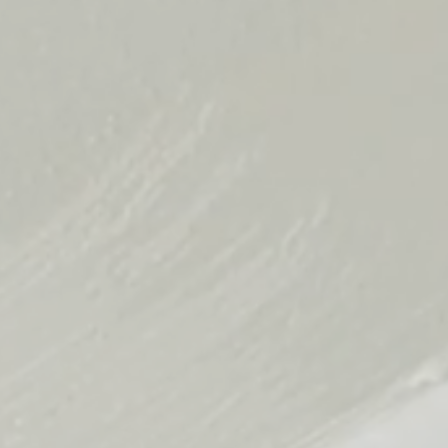
s
e
d
T
e
h
t
u
d
t
ö
ö
d
K
o
n
t
a