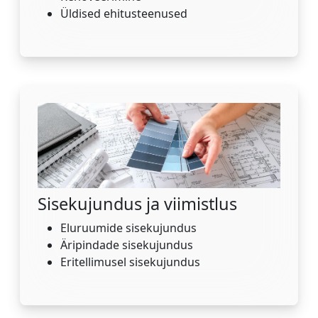
Üldised ehitusteenused
Sisekujundus ja viimistlus
Eluruumide sisekujundus
Äripindade sisekujundus
Eritellimusel sisekujundus