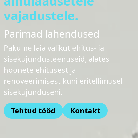
ainulaadsetele
vajadustele.
Parimad lahendused
Pakume laia valikut ehitus- ja
sisekujundusteenuseid, alates
hoonete ehitusest ja
renoveerimisest kuni eritellimusel
sisekujunduseni.
Spieler profitieren im
Viggoslots Casin
Tehtud tööd
Kontakt
Tortuga Casino se distingue par la flex