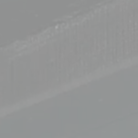
Pour maximiser vos sessions, profitez
Per approfittare di un'ampia selezione 
Naast het spelen via de browser kun j
Nieuwe spelers kunnen bij
Crystal Rol
Box24 Casino NZ offers a variety of on
Betify Casino bonus
vous offre une exp
For players seeking a reliable and fas