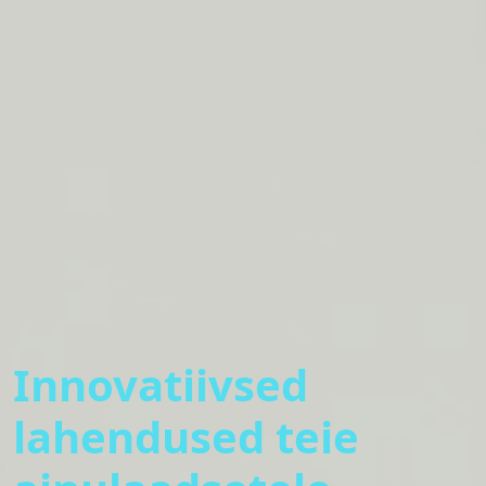
Innovatiivsed
lahendused teie