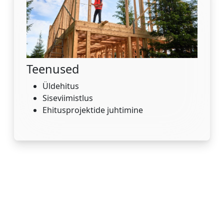
Teenused
Üldehitus
Siseviimistlus
Ehitusprojektide juhtimine