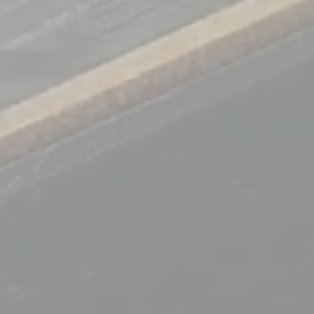
Unlike many competitors,
bCasino log
L'expérience sur
Alexander Casino
se d
Pour les amateurs de jeux de casino en
Nutze am besten direkt die App für 
Reconnu pour sa diversité de jeux et s
Instant Casino
se distingue parmi les 
Se cerchi un'esperienza completa tra sl
Voor alle actuele promoties en exclusie
The
King Billy casino app
stands out by