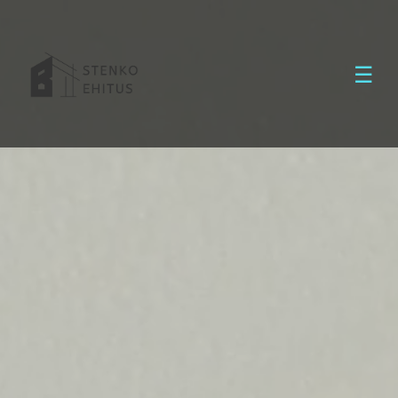
☰
T
e
e
n
u
s
e
d
U
u
d
i