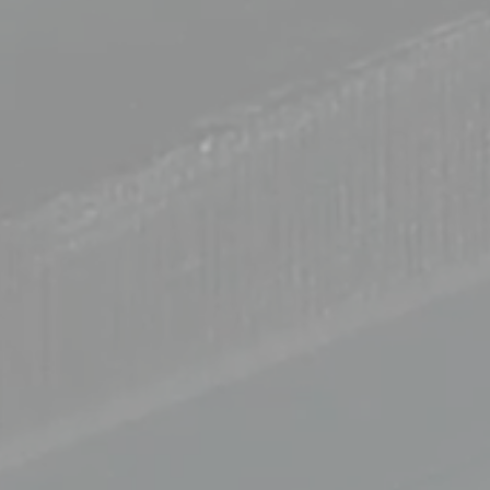
Neben der umfangreichen Spielauswah
Players seeking transparent odds can 
Pour maximiser vos sessions, profitez
Per approfittare di un'ampia selezione 
Naast het spelen via de browser kun j
Nieuwe spelers kunnen bij
Crystal Rol
Box24 Casino NZ offers a variety of on
Betify Casino bonus
vous offre une exp
For players seeking a reliable and fas