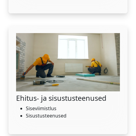
Ehitus- ja sisustusteenused
Siseviimistlus
Sisustusteenused