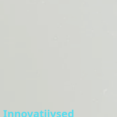
Innovatiivsed