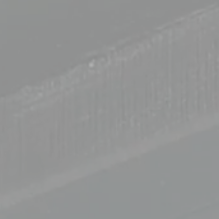
Neben der umfangreichen Spielauswah
Players seeking transparent odds can 
Pour maximiser vos sessions, profitez
Per approfittare di un'ampia selezione 
Naast het spelen via de browser kun j
Nieuwe spelers kunnen bij
Crystal Rol
Box24 Casino NZ offers a variety of on
Betify Casino bonus
vous offre une exp
For players seeking a reliable and fas