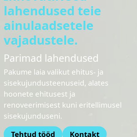
lahendused teie
ainulaadsetele
vajadustele.
Parimad lahendused
Pakume laia valikut ehitus- ja
sisekujundusteenuseid, alates
hoonete ehitusest ja
renoveerimisest kuni eritellimusel
sisekujunduseni.
Spieler profitieren im
Viggoslots Casin
Tehtud tööd
Kontakt