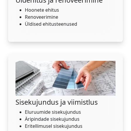
Hoonete ehitus
Renoveerimine
Üldised ehitusteenused
Sisekujundus ja viimistlus
Eluruumide sisekujundus
Äripindade sisekujundus
Eritellimusel sisekujundus