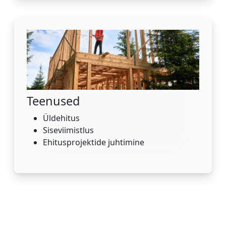
Teenused
Üldehitus
Siseviimistlus
Ehitusprojektide juhtimine