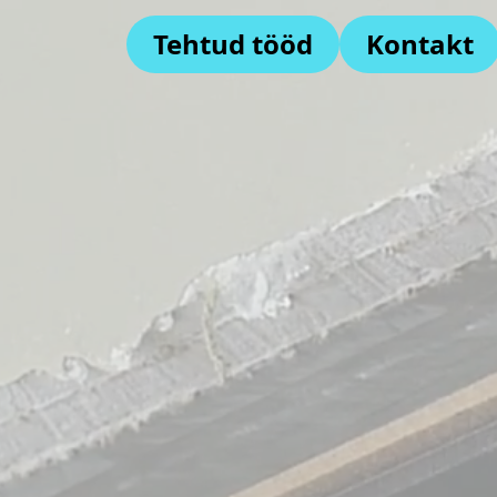
Spieler profitieren im
Viggosl
Tehtud tööd
Kontakt
Tortuga Casino se distingue pa
Voor wie op zoek is naar dive
Slotonauts casino bonuses
pr
To enjoy these seamless gami
You can enjoy a seamless gam
Les amateurs de jeux en ligne
While other platforms may de
Once you have explored these