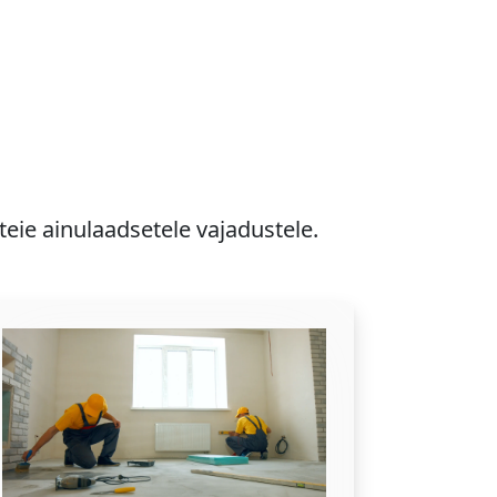
ustralia, simply complete your
A Big Can
eie ainulaadsetele vajadustele.