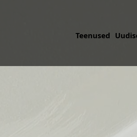
Teenused
Uudis