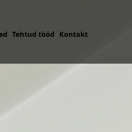
ed
Tehtud tööd
Kontakt