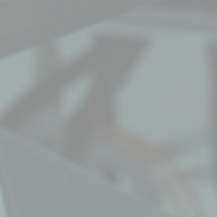
The
King Billy casino app
stan
Neben der umfangreichen Spi
Players seeking transparent 
Pour maximiser vos sessions,
Per approfittare di un'ampia s
Naast het spelen via de brow
Nieuwe spelers kunnen bij
Cr
Box24 Casino NZ offers a vari
Betify Casino bonus
vous offr