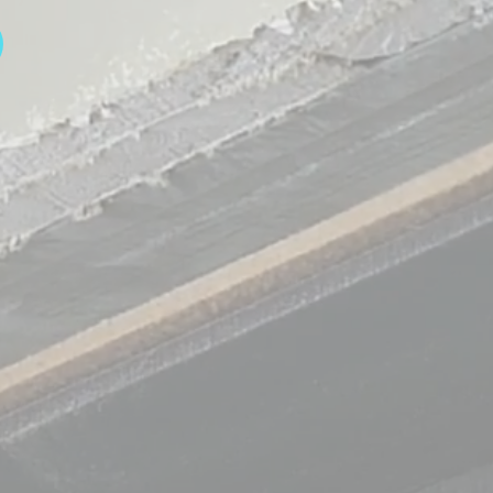
ots Casino
von attraktiven Bonusangebo
r la flexibilité de ses offres de bienve
rse promoties en exclusieve extra's, zij
ovide incredible value through transpa
ng features on the go, you can easily 
ing experience with reliable withdrawa
 peuvent découvrir les avantages d'un c
lay your winnings, you can access
Ripp
 transparent gaming features, you can 