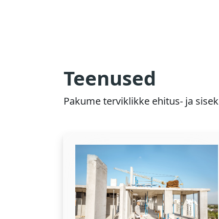
For players seeking a reliabl
Teenused
Pakume terviklikke ehitus- ja sise