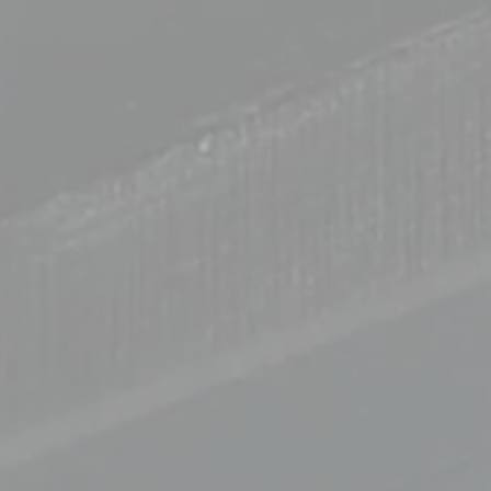
Neben der umfangreichen Spielauswah
Players seeking transparent odds can 
Pour maximiser vos sessions, profitez
Per approfittare di un'ampia selezione 
Naast het spelen via de browser kun j
Nieuwe spelers kunnen bij
Crystal Rol
Box24 Casino NZ offers a variety of on
Betify Casino bonus
vous offre une exp
For players seeking a reliable and fas