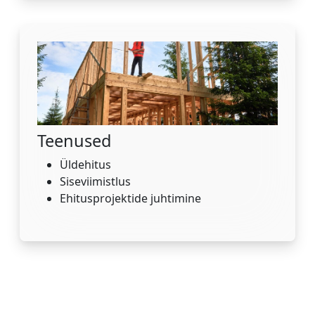
Teenused
Üldehitus
Siseviimistlus
Ehitusprojektide juhtimine