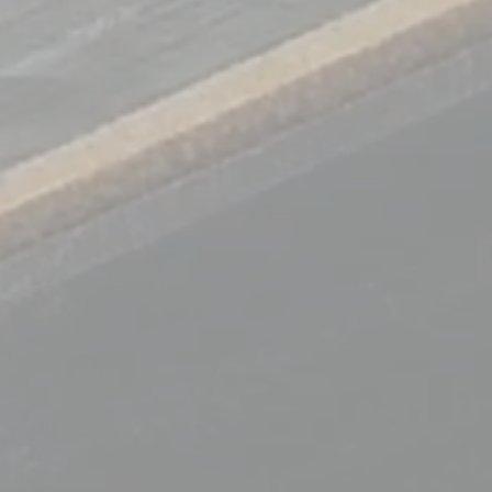
Unlike many competitors,
bCasino log
L'expérience sur
Alexander Casino
se d
Pour les amateurs de jeux de casino en
Nutze am besten direkt die App für 
Reconnu pour sa diversité de jeux et s
Instant Casino
se distingue parmi les 
Se cerchi un'esperienza completa tra sl
Voor alle actuele promoties en exclusie
The
King Billy casino app
stands out by