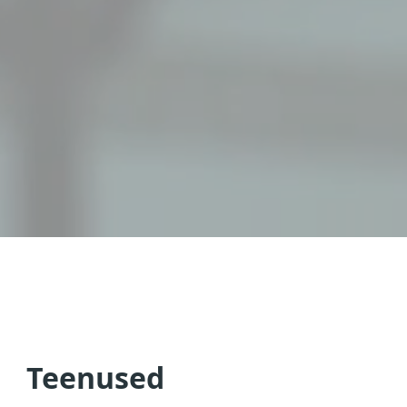
Teenused