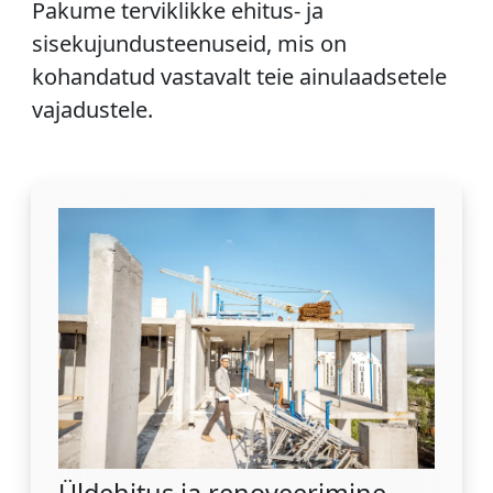
Pakume terviklikke ehitus- ja
sisekujundusteenuseid, mis on
kohandatud vastavalt teie ainulaadsetele
vajadustele.
Üldehitus ja renoveerimine