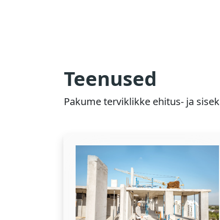
For players seeking a reliabl
Teenused
Pakume terviklikke ehitus- ja sise