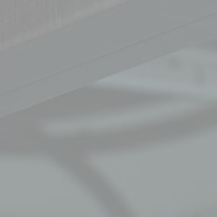
nce by providing promotions with strai
fonctionnalités interactives et une gest
ce fluide en téléchargeant l'
Olympe Cas
o anmelden
, um frühzeitig von den VIP-V
ent Réel
propose une expérience de jeu
idité de ses paiements en cryptomonnai
 ti consiglio di provare
Nine Casino acc
ij de
Lalabet Casino bonussen
.