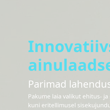
Innovatii
ainulaadse
Parimad lahendu
Pakume laia valikut ehitus- j
kuni eritellimusel sisekujund