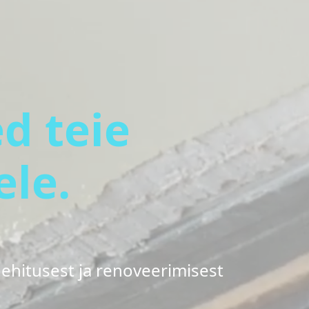
d teie
ele.
 ehitusest ja renoveerimisest