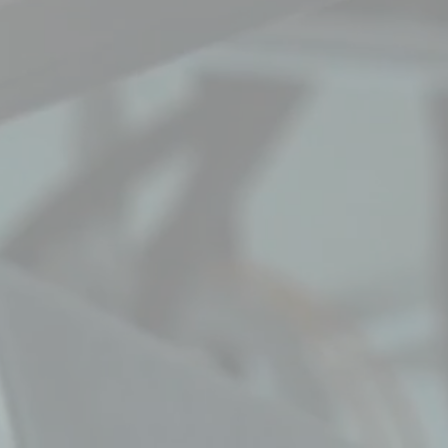
The
King Billy casino app
stan
Neben der umfangreichen Spi
Players seeking transparent 
Pour maximiser vos sessions,
Per approfittare di un'ampia s
Naast het spelen via de brow
Nieuwe spelers kunnen bij
Cr
Box24 Casino NZ offers a vari
Betify Casino bonus
vous offr