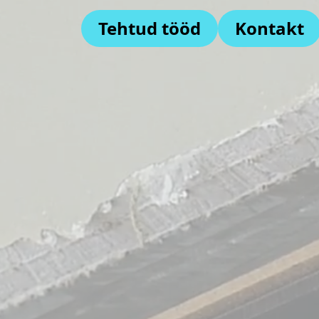
Spieler profitieren im
Viggosl
Tehtud tööd
Kontakt
Tortuga Casino se distingue pa
Voor wie op zoek is naar dive
Slotonauts casino bonuses
pr
To enjoy these seamless gami
You can enjoy a seamless gam
Les amateurs de jeux en ligne
While other platforms may de
Once you have explored these