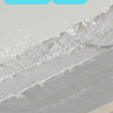
Tortuga Casino se distingue par la flex
Voor wie op zoek is naar diverse promo
Slotonauts casino bonuses
provide inc
To enjoy these seamless gaming featur
You can enjoy a seamless gaming expe
Les amateurs de jeux en ligne peuvent
While other platforms may delay your
Once you have explored these transpa