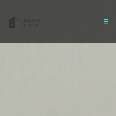
☰
T
e
e
n
u
s
e
d
U
u
d
i