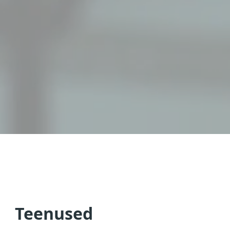
Teenused