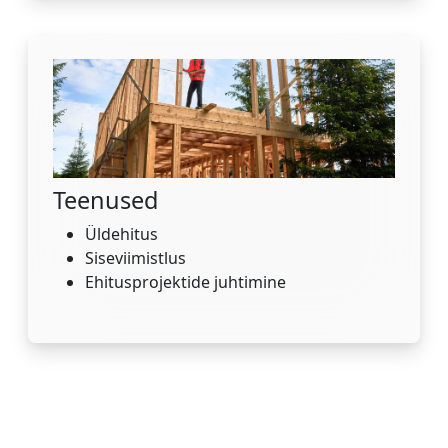
Teenused
Üldehitus
Siseviimistlus
Ehitusprojektide juhtimine