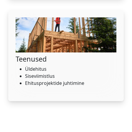
Teenused
Üldehitus
Siseviimistlus
Ehitusprojektide juhtimine