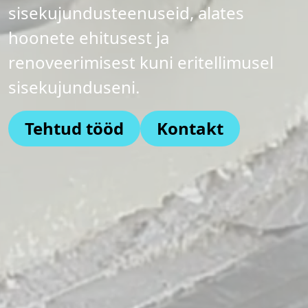
sisekujundusteenuseid, alates
hoonete ehitusest ja
renoveerimisest kuni eritellimusel
sisekujunduseni.
Spieler profitieren im
Viggoslots Casin
Tehtud tööd
Kontakt
Tortuga Casino se distingue par la flex
Voor wie op zoek is naar diverse promo
Slotonauts casino bonuses
provide inc
To enjoy these seamless gaming featur
You can enjoy a seamless gaming expe