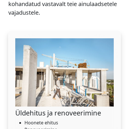
kohandatud vastavalt teie ainulaadsetele
vajadustele.
Üldehitus ja renoveerimine
Hoonete ehitus