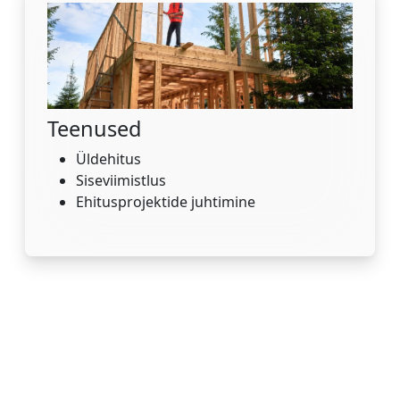
Teenused
Üldehitus
Siseviimistlus
Ehitusprojektide juhtimine