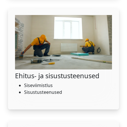
Ehitus- ja sisustusteenused
Siseviimistlus
Sisustusteenused