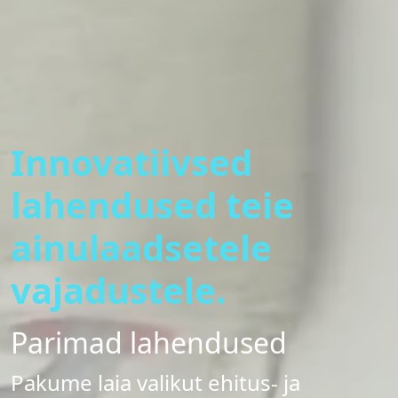
Innovatiivsed
lahendused teie
ainulaadsetele
vajadustele.
Parimad lahendused
Pakume laia valikut ehitus- ja