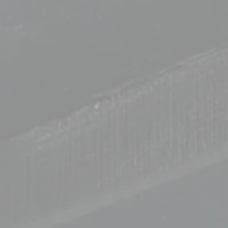
Instant Casino
se distingue parmi les 
Se cerchi un'esperienza completa tra sl
Voor alle actuele promoties en exclusie
The
King Billy casino app
stands out by
Neben der umfangreichen Spielauswah
Players seeking transparent odds can 
Pour maximiser vos sessions, profitez
Per approfittare di un'ampia selezione 
Naast het spelen via de browser kun j