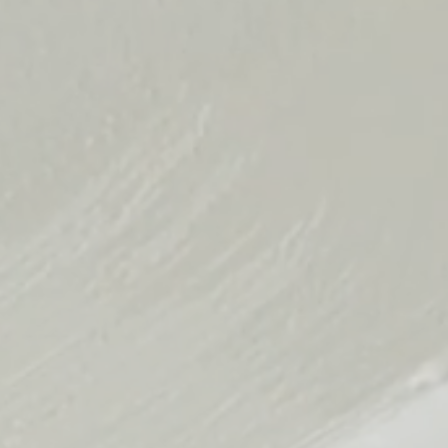
s
e
d
T
e
h
t
u
d
t
ö
ö
d
K
o
n
t
a