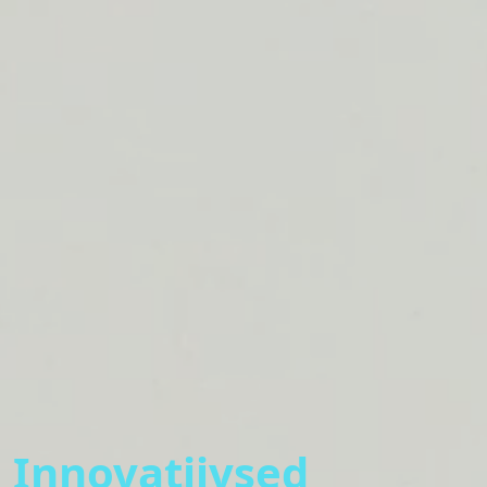
Innovatiivsed