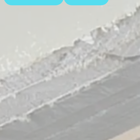
Tortuga Casino se distingue par la flex
Voor wie op zoek is naar diverse promo
Slotonauts casino bonuses
provide inc
To enjoy these seamless gaming featur
You can enjoy a seamless gaming expe
Les amateurs de jeux en ligne peuvent
While other platforms may delay your
Once you have explored these transpa