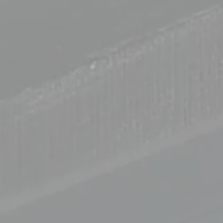
Neben der umfangreichen Spielauswah
Players seeking transparent odds can 
Pour maximiser vos sessions, profitez
Per approfittare di un'ampia selezione 
Naast het spelen via de browser kun j
Nieuwe spelers kunnen bij
Crystal Rol
Box24 Casino NZ offers a variety of on
Betify Casino bonus
vous offre une exp
For players seeking a reliable and fas